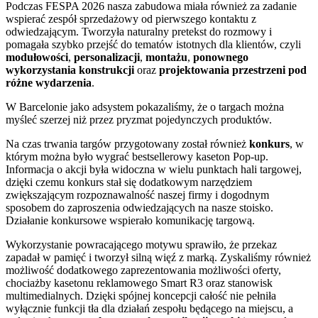
Podczas FESPA 2026 nasza zabudowa miała również za zadanie
wspierać zespół sprzedażowy od pierwszego kontaktu z
odwiedzającym. Tworzyła naturalny pretekst do rozmowy i
pomagała szybko przejść do tematów istotnych dla klientów, czyli
modułowości
,
personalizacji
,
montażu
,
ponownego
wykorzystania konstrukcji
oraz
projektowania przestrzeni pod
różne wydarzenia
.
W Barcelonie jako adsystem pokazaliśmy, że o targach można
myśleć szerzej niż przez pryzmat pojedynczych produktów.
Na czas trwania targów przygotowany został również
konkurs
, w
którym można było wygrać bestsellerowy kaseton Pop-up.
Informacja o akcji była widoczna w wielu punktach hali targowej,
dzięki czemu konkurs stał się dodatkowym narzędziem
zwiększającym rozpoznawalność naszej firmy i dogodnym
sposobem do zaproszenia odwiedzających na nasze stoisko.
Działanie konkursowe wspierało komunikację targową.
Wykorzystanie powracającego motywu sprawiło, że przekaz
zapadał w pamięć i tworzył silną więź z marką. Zyskaliśmy również
możliwość dodatkowego zaprezentowania możliwości oferty,
chociażby kasetonu reklamowego Smart R3 oraz stanowisk
multimedialnych. Dzięki spójnej koncepcji całość nie pełniła
wyłącznie funkcji tła dla działań zespołu będącego na miejscu, a