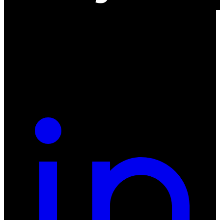
ul. Atramentowa 11
55-040 Bielany Wrocławskie
NIP: 8942678597
REGON: 932660597