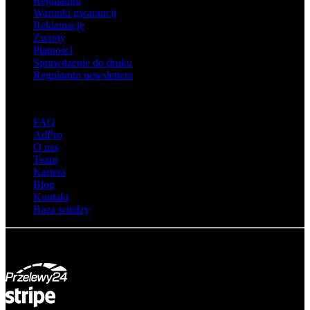
Regulamin
Warunki gwarancji
Reklamacje
Zwroty
Płatności
Sprawdzenie do druku
Regulamin newslettera
O adsystem
FAQ
AdPro
O nas
Team
Kariera
Blog
Kontakt
Baza wiedzy
© Adsystem 2026. Wszelkie prawa zastrzeżone.