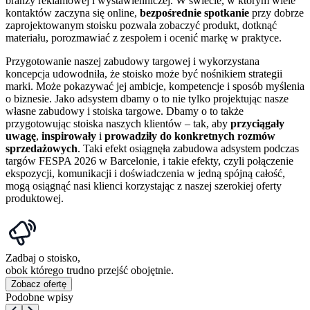
branży reklamowej i wystawienniczej. W świecie, w którym wiele
kontaktów zaczyna się online,
bezpośrednie spotkanie
przy dobrze
zaprojektowanym stoisku pozwala zobaczyć produkt, dotknąć
materiału, porozmawiać z zespołem i ocenić markę w praktyce.
Przygotowanie naszej zabudowy targowej i wykorzystana
koncepcja udowodniła, że stoisko może być nośnikiem strategii
marki. Może pokazywać jej ambicje, kompetencje i sposób myślenia
o biznesie. Jako adsystem dbamy o to nie tylko projektując nasze
własne zabudowy i stoiska targowe. Dbamy o to także
przygotowując stoiska naszych klientów – tak, aby
przyciągały
uwagę
,
inspirowały
i
prowadziły do konkretnych rozmów
sprzedażowych
. Taki efekt osiągnęła zabudowa adsystem podczas
targów FESPA 2026 w Barcelonie, i takie efekty, czyli połączenie
ekspozycji, komunikacji i doświadczenia w jedną spójną całość,
mogą osiągnąć nasi klienci korzystając z naszej szerokiej oferty
produktowej.
Zadbaj o stoisko,
obok którego trudno przejść obojętnie.
Zobacz ofertę
Podobne wpisy