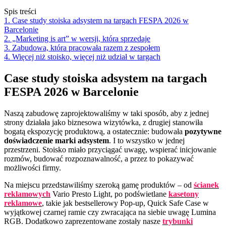
Spis treści
1. Case study stoiska adsystem na targach FESPA 2026 w
Barcelonie
2. „Marketing is art” w wersji, która sprzedaje
3. Zabudowa, która pracowała razem z zespołem
4. Więcej niż stoisko, więcej niż udział w targach
Case study stoiska adsystem na targach
FESPA 2026 w Barcelonie
Naszą zabudowę zaprojektowaliśmy w taki sposób, aby z jednej
strony działała jako biznesowa wizytówka, z drugiej stanowiła
bogatą ekspozycję produktową, a ostatecznie: budowała
pozytywne
doświadczenie marki adsystem
. I to wszystko w jednej
przestrzeni. Stoisko miało przyciągać uwagę, wspierać inicjowanie
rozmów, budować rozpoznawalność, a przez to pokazywać
możliwości firmy.
Na miejscu przedstawiliśmy szeroką gamę produktów – od
ścianek
reklamowych
Vario Presto Light, po podświetlane
kasetony
reklamowe
, takie jak bestsellerowy Pop-up, Quick Safe Case w
wyjątkowej czarnej ramie czy zwracająca na siebie uwagę Lumina
RGB. Dodatkowo zaprezentowane zostały nasze
trybunki