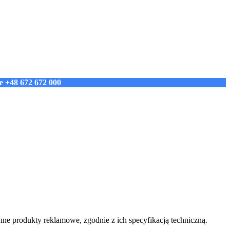
ie
+48 672 672 000
ne produkty reklamowe, zgodnie z ich specyfikacją techniczną.