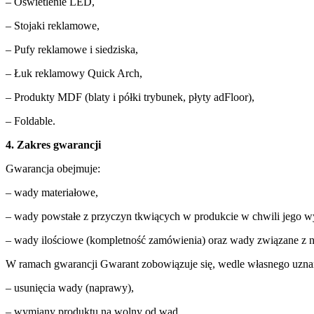
– Oświetlenie LED,
– Stojaki reklamowe,
– Pufy reklamowe i siedziska,
– Łuk reklamowy Quick Arch,
– Produkty MDF (blaty i półki trybunek, płyty adFloor),
– Foldable.
4. Zakres gwarancji
Gwarancja obejmuje:
– wady materiałowe,
– wady powstałe z przyczyn tkwiących w produkcie w chwili jego w
– wady ilościowe (kompletność zamówienia) oraz wady związane z n
W ramach gwarancji Gwarant zobowiązuje się, wedle własnego uznan
– usunięcia wady (naprawy),
– wymiany produktu na wolny od wad,