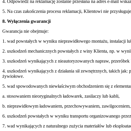
4. Odpowiedź na reklamację zostanie przesłana na adres e-mail wsk
5. Na czas zakończenia procesu reklamacji, Klientowi nie przysługuje
8. Wyłączenia gwarancji
Gwarancja nie obejmuje:
1. wad powstałych w wyniku nieprawidłowego montażu, instalacji l
2. uszkodzeń mechanicznych powstałych z winy Klienta, np. w wynik
3. uszkodzeń wynikających z nieautoryzowanych napraw, przeróbek l
4. uszkodzeń wynikających z działania sił zewnętrznych, takich jak: p
żywiołowe.
5. wad spowodowanych niewłaściwym obchodzeniem się z elementami
a. stosowaniem nieoryginalnych ładowarek, zasilaczy lub kabli,
b. nieprawidłowym ładowaniem, przechowywaniem, zawilgoceniem, 
6. uszkodzeń powstałych w wyniku transportu organizowanego prze
7. wad wynikających z naturalnego zużycia materiałów lub eksploatac