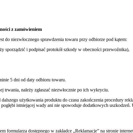
odności z zamówieniem
est do niezwłocznego sprawdzenia towaru przy odbiorze pod kątem:
eży sporządzić i podpisać protokół szkody w obecności przewoźnika),
inie 5 dni od daty odbioru towaru.
jej trwania, należy zgłaszać niezwłocznie po ich wykryciu.
d dalszego użytkowania produktu do czasu zakończenia procedury rek
nie pogłębi istniejącej wady ani nie spowoduje dodatkowych uszkodze
wem formularza dostępnego w zakładce „Reklamacje” na stronie interne