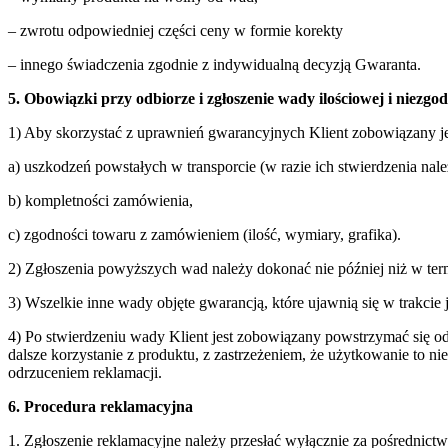
– zwrotu odpowiedniej części ceny w formie korekty
– innego świadczenia zgodnie z indywidualną decyzją Gwaranta.
5. Obowiązki przy odbiorze i zgłoszenie wady ilościowej i niezg
1) Aby skorzystać z uprawnień gwarancyjnych Klient zobowiązany j
a) uszkodzeń powstałych w transporcie (w razie ich stwierdzenia nal
b) kompletności zamówienia,
c) zgodności towaru z zamówieniem (ilość, wymiary, grafika).
2) Zgłoszenia powyższych wad należy dokonać nie później niż w term
3) Wszelkie inne wady objęte gwarancją, które ujawnią się w trakcie 
4) Po stwierdzeniu wady Klient jest zobowiązany powstrzymać się o
dalsze korzystanie z produktu, z zastrzeżeniem, że użytkowanie to 
odrzuceniem reklamacji.
6. Procedura reklamacyjna
1. Zgłoszenie reklamacyjne należy przesłać wyłącznie za pośrednict