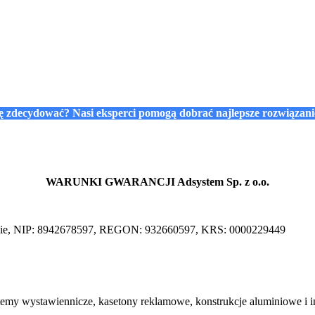
się zdecydować? Nasi eksperci pomogą dobrać najlepsze rozwiązan
WARUNKI GWARANCJI Adsystem Sp. z o.o.
awskie, NIP: 8942678597, REGON: 932660597, KRS: 0000229449
emy wystawiennicze, kasetony reklamowe, konstrukcje aluminiowe i in