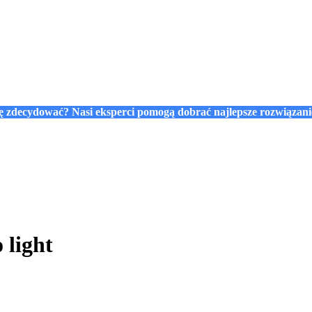
się zdecydować? Nasi eksperci pomogą dobrać najlepsze rozwiązan
 light