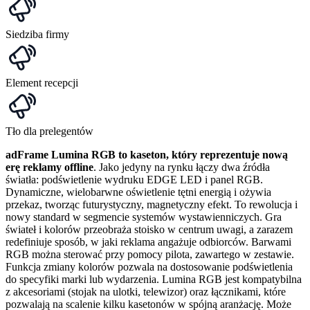
Siedziba firmy
Element recepcji
Tło dla prelegentów
adFrame Lumina RGB to kaseton, który reprezentuje nową
erę reklamy offline
. Jako jedyny na rynku łączy dwa źródła
światła: podświetlenie wydruku EDGE LED i panel RGB.
Dynamiczne, wielobarwne oświetlenie tętni energią i ożywia
przekaz, tworząc futurystyczny, magnetyczny efekt. To rewolucja i
nowy standard w segmencie systemów wystawienniczych. Gra
świateł i kolorów przeobraża stoisko w centrum uwagi, a zarazem
redefiniuje sposób, w jaki reklama angażuje odbiorców. Barwami
RGB można sterować przy pomocy pilota, zawartego w zestawie.
Funkcja zmiany kolorów pozwala na dostosowanie podświetlenia
do specyfiki marki lub wydarzenia. Lumina RGB jest kompatybilna
z akcesoriami (stojak na ulotki, telewizor) oraz łącznikami, które
pozwalają na scalenie kilku kasetonów w spójną aranżację. Może