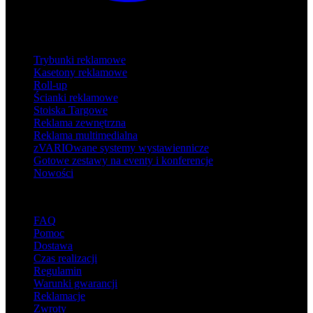
Produkty
Trybunki reklamowe
Kasetony reklamowe
Roll-up
Ścianki reklamowe
Stoiska Targowe
Reklama zewnętrzna
Reklama multimedialna
zVARIOwane systemy wystawiennicze
Gotowe zestawy na eventy i konferencje
Nowości
Wsparcie
FAQ
Pomoc
Dostawa
Czas realizacji
Regulamin
Warunki gwarancji
Reklamacje
Zwroty