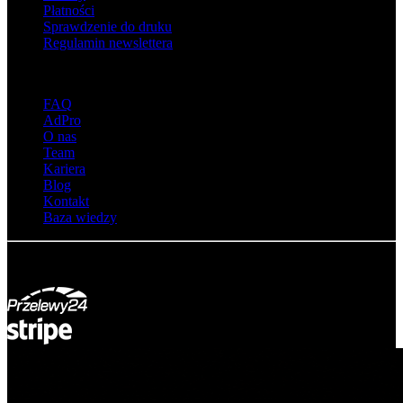
Płatności
Sprawdzenie do druku
Regulamin newslettera
O adsystem
FAQ
AdPro
O nas
Team
Kariera
Blog
Kontakt
Baza wiedzy
© Adsystem 2026. Wszelkie prawa zastrzeżone.