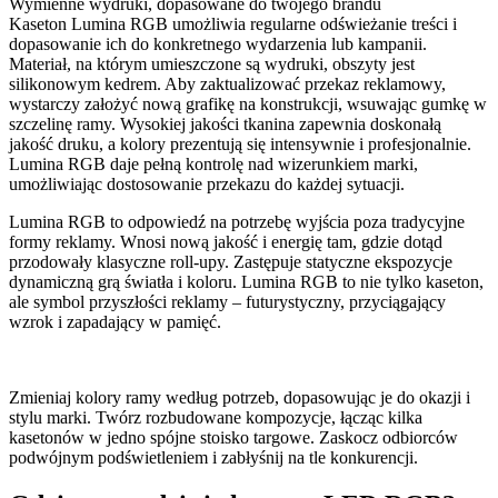
Wymienne wydruki, dopasowane do twojego brandu
Kaseton Lumina RGB umożliwia regularne odświeżanie treści i
dopasowanie ich do konkretnego wydarzenia lub kampanii.
Materiał, na którym umieszczone są wydruki, obszyty jest
silikonowym kedrem. Aby zaktualizować przekaz reklamowy,
wystarczy założyć nową grafikę na konstrukcji, wsuwając gumkę w
szczelinę ramy. Wysokiej jakości tkanina zapewnia doskonałą
jakość druku, a kolory prezentują się intensywnie i profesjonalnie.
Lumina RGB daje pełną kontrolę nad wizerunkiem marki,
umożliwiając dostosowanie przekazu do każdej sytuacji.
Lumina RGB to odpowiedź na potrzebę wyjścia poza tradycyjne
formy reklamy. Wnosi nową jakość i energię tam, gdzie dotąd
przodowały klasyczne roll-upy. Zastępuje statyczne ekspozycje
dynamiczną grą światła i koloru. Lumina RGB to nie tylko kaseton,
ale symbol przyszłości reklamy – futurystyczny, przyciągający
wzrok i zapadający w pamięć.
Zmieniaj kolory ramy według potrzeb, dopasowując je do okazji i
stylu marki. Twórz rozbudowane kompozycje, łącząc kilka
kasetonów w jedno spójne stoisko targowe. Zaskocz odbiorców
podwójnym podświetleniem i zabłyśnij na tle konkurencji.