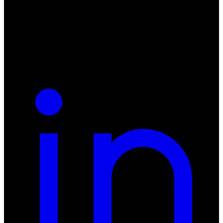
55-040 Bielany Wrocławskie
NIP: 8942678597
REGON: 932660597