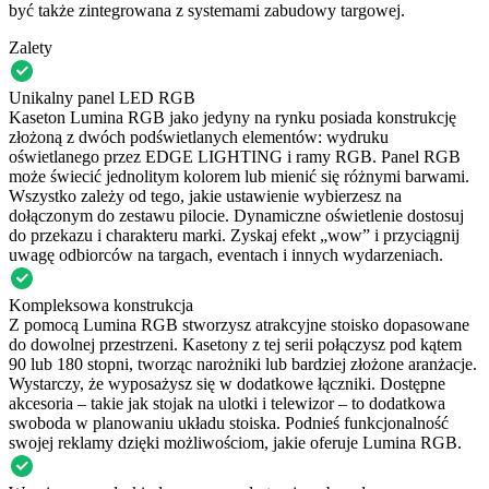
być także zintegrowana z systemami zabudowy targowej.
Zalety
Unikalny panel LED RGB
Kaseton Lumina RGB jako jedyny na rynku posiada konstrukcję
złożoną z dwóch podświetlanych elementów: wydruku
oświetlanego przez EDGE LIGHTING i ramy RGB. Panel RGB
może świecić jednolitym kolorem lub mienić się różnymi barwami.
Wszystko zależy od tego, jakie ustawienie wybierzesz na
dołączonym do zestawu pilocie. Dynamiczne oświetlenie dostosuj
do przekazu i charakteru marki. Zyskaj efekt „wow” i przyciągnij
uwagę odbiorców na targach, eventach i innych wydarzeniach.
Kompleksowa konstrukcja
Z pomocą Lumina RGB stworzysz atrakcyjne stoisko dopasowane
do dowolnej przestrzeni. Kasetony z tej serii połączysz pod kątem
90 lub 180 stopni, tworząc narożniki lub bardziej złożone aranżacje.
Wystarczy, że wyposażysz się w dodatkowe łączniki. Dostępne
akcesoria – takie jak stojak na ulotki i telewizor – to dodatkowa
swoboda w planowaniu układu stoiska. Podnieś funkcjonalność
swojej reklamy dzięki możliwościom, jakie oferuje Lumina RGB.