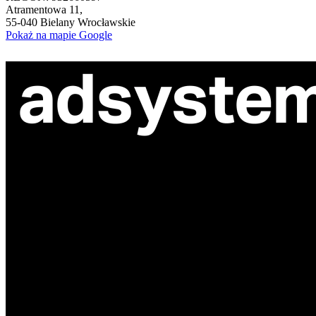
Atramentowa 11,
55-040 Bielany Wrocławskie
Pokaż na mapie Google
ul. Atramentowa 11
55-040 Bielany Wrocławskie
NIP: 8942678597
REGON: 932660597