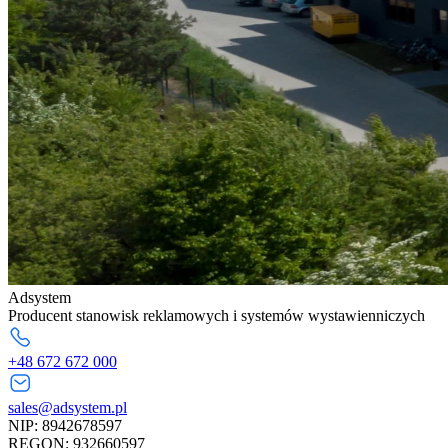
Adsystem
Producent stanowisk reklamowych i systemów wystawienniczych
+48 672 672 000
sales@adsystem.pl
NIP: 8942678597
REGON: 932660597