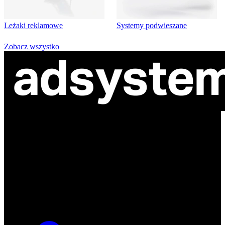
Leżaki reklamowe
Systemy podwieszane
Zobacz wszystko
ul. Atramentowa 11
55-040 Bielany Wrocławskie
NIP: 8942678597
REGON: 932660597