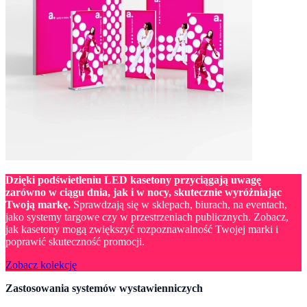
Dzięki podświetleniu LED kasetony przyciągają uwagę
zarówno w ciągu dnia, jak i w nocy, skutecznie wyróżniając
Twoją markę.
Sprawdzają się w sklepach, biurach, na eventach,
jako systemy targowe czy w przestrzeniach publicznych. Zobacz,
jak kasetony mogą zwiększyć rozpoznawalność Twojej marki i
poprawić skuteczność promocji.
Zobacz kolekcję
Zastosowania systemów wystawienniczych