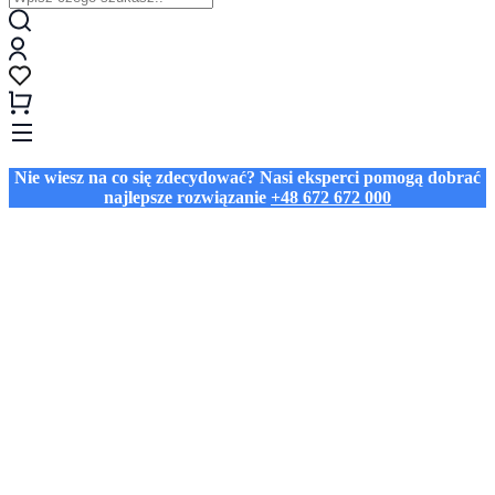
Nie wiesz na co się zdecydować? Nasi eksperci pomogą dobrać
najlepsze rozwiązanie
+48 672 672 000