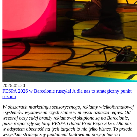
2026-05-20
FESPA 2026 w Barcelonie ruszyła! A dla nas to strategiczny punkt
sezonu
W obszarach marketingu sensorycznego, reklamy wielkoformatowej
i systemów wystawienniczych stanie w miejscu oznacza regres. Od
wczoraj oczy całej branży reklamowej skupione są na Barcelonie,
gdzie rozpoczęły się targi FESPA Global Print Expo 2026. Dla nas
w adsystem obecność na tych targach to nie tylko biznes. To przede
wszystkim strategiczny fundament budowania pozycji lidera i