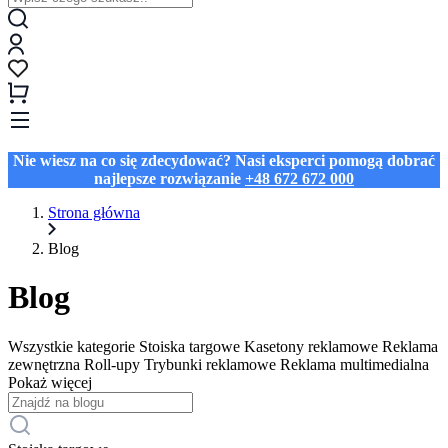
Nie wiesz na co się zdecydować? Nasi eksperci pomogą dobrać
najlepsze rozwiązanie
+48 672 672 000
Strona główna
Blog
Blog
Wszystkie kategorie
Stoiska targowe
Kasetony reklamowe
Reklama
zewnętrzna
Roll-upy
Trybunki reklamowe
Reklama multimedialna
Pokaż więcej