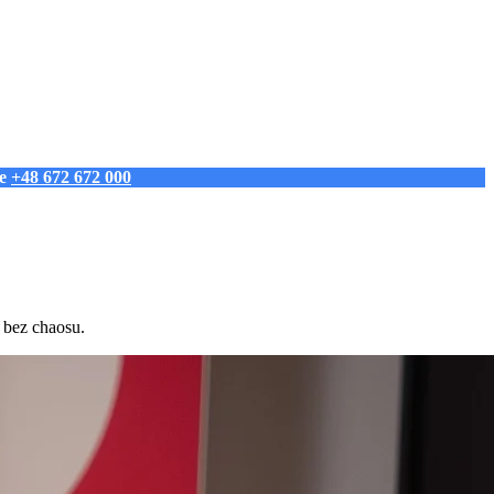
ie
+48 672 672 000
 bez chaosu.