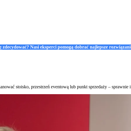
się zdecydować? Nasi eksperci pomogą dobrać najlepsze rozwiązan
planować stoisko, przestrzeń eventową lub punkt sprzedaży – sprawnie i