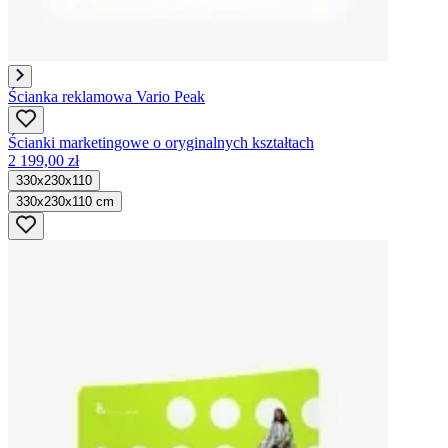
Ścianka reklamowa Vario Peak
Ścianki marketingowe o oryginalnych kształtach
2 199,00 zł
330x230x110
330x230x110 cm