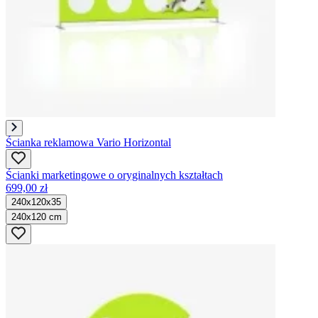
Ścianka reklamowa Vario Horizontal
Ścianki marketingowe o oryginalnych kształtach
699,00 zł
240x120x35
240x120 cm