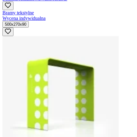
Bramy tekstylne
Wycena indywidualna
500x270x90