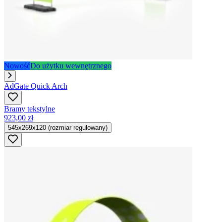
Nowość
Do użytku wewnętrznego
AdGate Quick Arch
Bramy tekstylne
923,00 zł
545x269x120 (rozmiar regulowany)