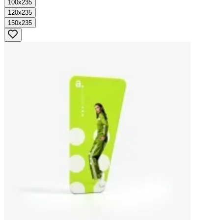
100x235
120x235
150x235