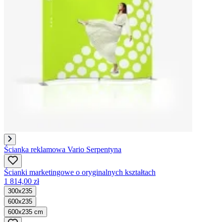
Ścianka reklamowa Vario Serpentyna
Ścianki marketingowe o oryginalnych kształtach
1 814,00 zł
300x235
600x235
600x235 cm