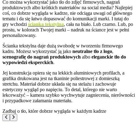
Co można wykorzystać jako tło do zdjęć firmowych, nagrań
produktowych albo krótkich materiałów na social media? Najlepiej
coś, co dobrze wygląda w kadrze, nie odciąga uwagi od głównego
tematu i da się łatwo dopasować do komunikacji marki. I tutaj do
gry wchodzi
ścianka tekstylna
, cała na biało. Lub czarno. Lub, po
prostu, w kolorach Twojej marki – nadruk na ściance jest w pełni
personalizowany.
Ścianka tekstylna daje dużą swobodę w tworzeniu firmowego
kadru. Możesz wykorzystać ją jako
neutralne tło z logo
,
scenografię do nagrań produktowych
albo
eleganckie tło do
wypowiedzi eksperckich
.
Jej konstrukcja opiera się na lekkich aluminiowych profilach, a
grafika drukowana jest na tkaninie poliestrowej z domieszką
stretchu. Materiał dobrze układa się na stelażu i zachowuje
estetyczny wygląd po napięciu. To detal, którego nie warto
lekceważyć – kamera szybko wychwytuje zagniecenia, nierówności
i przypadkowe załamania materiału.
Zadbaj o tło, które dobrze wygląda w każdym kadrze