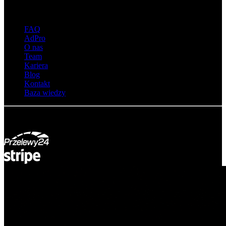
O adsystem
FAQ
AdPro
O nas
Team
Kariera
Blog
Kontakt
Baza wiedzy
© Adsystem 2026. Wszelkie prawa zastrzeżone.