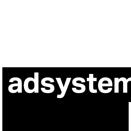
ul. Atramentowa 11
55-040 Bielany Wrocławskie
NIP: 8942678597