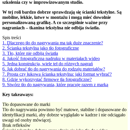
szkolenia czy w improwizowanym studio.
W tej roli bardzo dobrze sprawdzają się ścianki tekstylne. Są
mobilne, lekkie, łatwe w montażu i mogą mieć dowolnie
personalizowaną grafikę. A co szczególnie ważne przy
nagraniach – tkanina tekstylna nie odbija światła.
Spis treści
1. Dlaczego tło do nagrywania ma tak duże znaczenie?
2. Ścianka tekstylna jako tło fotograficzne
3. Tło, które nie odbija światła
4. Jakość fotograficzna nadruku w materiałach wideo
5. Jedna konstrukcja, wiele teł do różnych nagrań
6. Jak dobrać tło do nagrywania do rodzaju materiałów?
7. Prosta czy łukowa ścianka tekstylna: jaki format wybrać?
8. Gdzie wykorzystać firmowe tła fotograficzne?
9. Stwórz tło do nagrywania, które pracuje razem z marką
Key takeaways:
Tło dopasowane do marki
Tło do nagrywania powinno być matowe, stabilne i dopasowane do
identyfikacji marki, aby dobrze wyglądało w kadrze i nie odciągało
uwagi od osoby mówiącej.
Brak refleksów