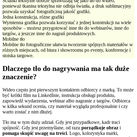
Ścianki tekstylne dobrze sprawdzają się jako tło do wideo,
ponieważ tkanina tekstylna nie odbija światła, a druk sublimacyjny
pozwala uzyskać fotograficzną jakość grafiki.
Jedna konstrukcja, różne grafiki
Wymienna grafika pozwala korzystać z jednej konstrukcji na wiele
sposobów – możesz przygotować inne tło do webinarów, inne do
targów, a jeszcze inne do nagrań produktowych.
Mobilne tło
Mobilne tło fotograficzne ułatwia tworzenie spójnych materiałów w
różnych miejscach, od biura i showroomu po eventy, konferencje i
stoiska targowe.
Dlaczego tło do nagrywania ma tak duże
znaczenie?
Wideo często jest pierwszym kontaktem odbiorcy z marką. To może
być krótki film na LinkedInie, instrukcja obsługi produktu,
zapowiedź wydarzenia, webinar albo nagranie z targów. Odbiorca
w kilka sekund ocenia, czy materiał wygląda profesjonalnie i czy
warto zostać z nim dłużej.
Tło ma w tym duży udział. Gdy jest przypadkowe, kadr traci
spójność. Gdy jest przemyślane, od razu
porządkuje obraz
i
pomaga skupić uwagę na treści
. Logo, kolorystyka marki,