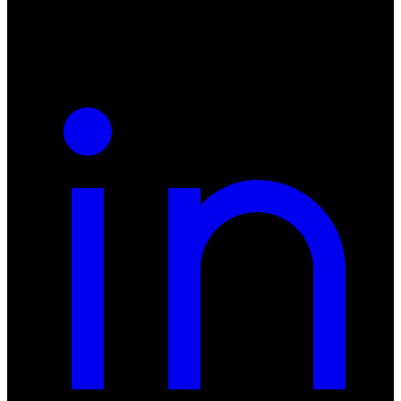
REGON: 932660597