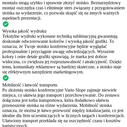
montażu mogą szybko i sprawnie złożyć stoisko. Beznarzędziowy
montaż oszczędza czas i eliminuje stres związany z przygotowaniem
stoiska na wydarzenie, co pozwala skupić się na innych ważnych
aspektach prezentacji.
Wysoka jakość wydruku
Tekstylne wydruki wykonane techniką sublimacyjną gwarantują
doskonałe odwzorowanie kolorów i wysoką jakość grafiki. To
oznacza, że Twoje stoisko konferencyjne będzie wyglądać
profesjonalnie i przyciągnie uwagę odwiedzających. Wyraziste
kolory i ostre detale grafiki sprawiają, że marka jest dobrze
widoczna, co zwiększa jej rozpoznawalność i atrakcyjność. Dzięki
temu, komunikaty reklamowe są bardziej skuteczne, a stoisko staje
się efektywnym narzędziem marketingowym.
Mobilność i łatwość transportu
Po złożeniu stoisko konferencyjne Vario Slope zajmuje niewiele
miejsca, co ułatwia jego transport i przechowywanie. Do zestawu
dołączona jest torba transportowa, która dodatkowo ułatwia
przenoszenie stoiska na różne wydarzenia. Mobilność stoiska
oznacza, że można je łatwo przewozić między lokalizacjami, co jest
idealne dla firm uczestniczących w licznych targach i konferencjach.
Ułatwiony transport przekłada się na oszczędność czasu i kosztów
logistycznych.