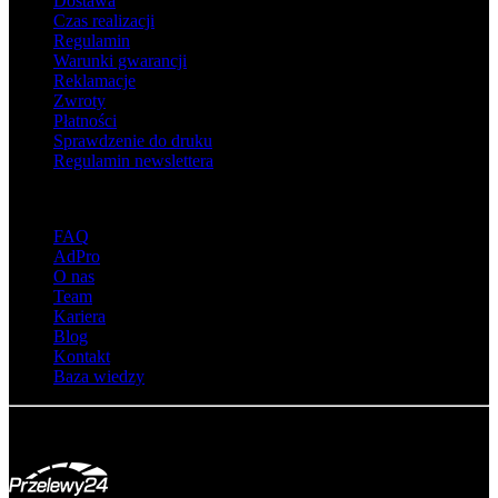
Dostawa
Czas realizacji
Regulamin
Warunki gwarancji
Reklamacje
Zwroty
Płatności
Sprawdzenie do druku
Regulamin newslettera
O adsystem
FAQ
AdPro
O nas
Team
Kariera
Blog
Kontakt
Baza wiedzy
© Adsystem 2026. Wszelkie prawa zastrzeżone.