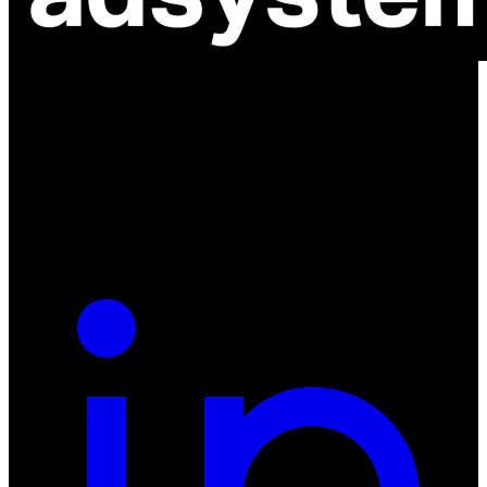
ul. Atramentowa 11
55-040 Bielany Wrocławskie
NIP: 8942678597
REGON: 932660597