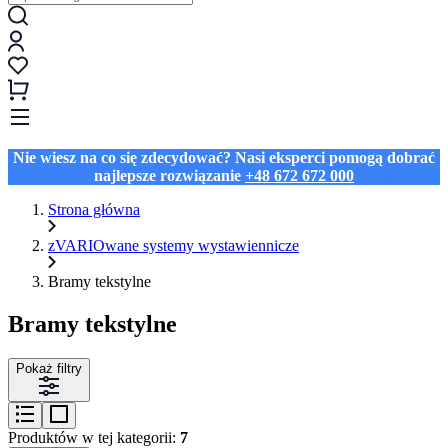
Nie wiesz na co się zdecydować? Nasi eksperci pomogą dobrać
najlepsze rozwiązanie
+48 672 672 000
Strona główna
zVARIOwane systemy wystawiennicze
Bramy tekstylne
Bramy tekstylne
Pokaż filtry
Produktów w tej kategorii:
7