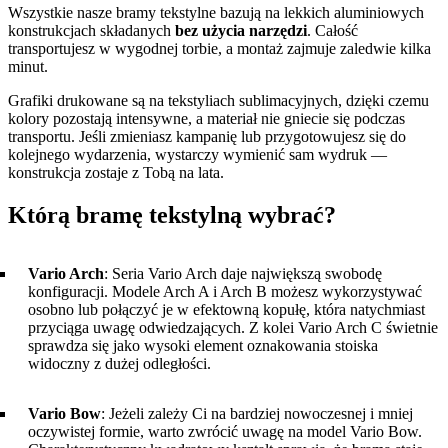
Wszystkie nasze bramy tekstylne bazują na lekkich aluminiowych
konstrukcjach składanych
bez użycia narzędzi
. Całość
transportujesz w wygodnej torbie, a montaż zajmuje zaledwie kilka
minut.
Grafiki drukowane są na tekstyliach sublimacyjnych, dzięki czemu
kolory pozostają intensywne, a materiał nie gniecie się podczas
transportu. Jeśli zmieniasz kampanię lub przygotowujesz się do
kolejnego wydarzenia, wystarczy wymienić sam wydruk —
konstrukcja zostaje z Tobą na lata.
Którą bramę tekstylną wybrać?
Vario Arch
: Seria Vario Arch daje największą swobodę
konfiguracji. Modele Arch A i Arch B możesz wykorzystywać
osobno lub połączyć je w efektowną kopułę, która natychmiast
przyciąga uwagę odwiedzających. Z kolei Vario Arch C świetnie
sprawdza się jako wysoki element oznakowania stoiska
widoczny z dużej odległości.
Vario Bow
: Jeżeli zależy Ci na bardziej nowoczesnej i mniej
oczywistej formie, warto zwrócić uwagę na model Vario Bow.