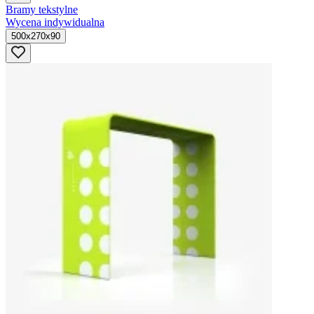
Bramy tekstylne
Wycena indywidualna
500x270x90