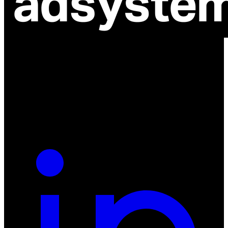
ul. Atramentowa 11
55-040 Bielany Wrocławskie
NIP: 8942678597
REGON: 932660597