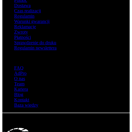
Pomoc
Dostawa
Czas realizacji
Regulamin
Warunki gwarancji
Reklamacje
Zwroty
Płatności
Sprawdzenie do druku
Regulamin newslettera
O adsystem
FAQ
AdPro
O nas
Team
Kariera
Blog
Kontakt
Baza wiedzy
© Adsystem 2026. Wszelkie prawa zastrzeżone.