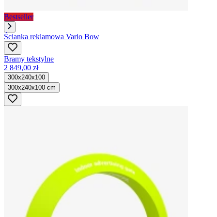
Bestseller
Ścianka reklamowa Vario Bow
Bramy tekstylne
2 849,00 zł
300x240x100
300x240x100 cm