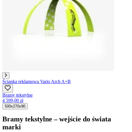
Ścianka reklamowa Vario Arch A+B
Bramy tekstylne
4 599,00 zł
500x270x90
Bramy tekstylne – wejście do świata
marki