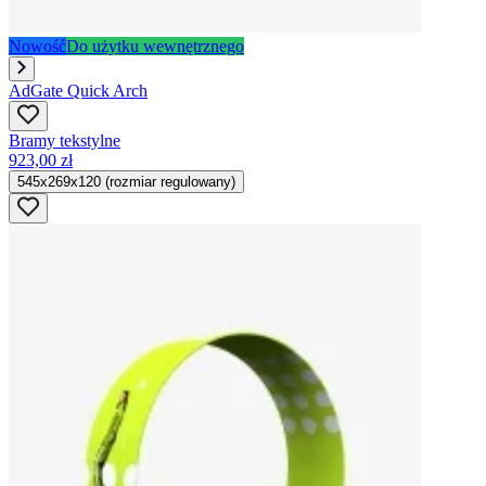
Nowość
Do użytku wewnętrznego
AdGate Quick Arch
Bramy tekstylne
923,00 zł
545x269x120 (rozmiar regulowany)