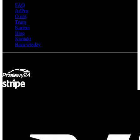
FAQ
AdPro
O nas
Team
Kariera
Blog
Kontakt
Baza wiedzy
© Adsystem 2026. Wszelkie prawa zastrzeżone.