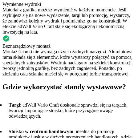
Wymienne wydruki
Materiał z grafiką możesz wymienić w każdym momencie. Jeśli
szykujesz się na nowe wydarzenie, targi lub promocję, wystarczy,
że zamówisz kolejny wydruk i podmienisz go na konstrukcji. W
efekcie adWall Vario Craft staje się ekologiczną i ekonomiczną
inwestycją na lata.
Beznarzędziowy montaż
Montaż ścianki nie wymaga użycia żadnych narzędzi. Aluminiowa
rama składa się z elementów, które wystarczy połączyć za pomocą
specjalnych zatrzasków. Wydruk naciągany na szkielet konstrukcji
tworzy jednolitą grafikę, bez żadnych zagnieceń. Ponadto, po
złożeniu cała ścianka mieści się w poręcznej torbie transportowej.
Gdzie wykorzystać standy wystawowe?
Targi
: adWall Vario Craft doskonale sprawdzi się na targach,
tworząc imponujące stoisko, które przyciągnie uwagę
odwiedzających.
Stoisko w centrum handlowym
: idealna do promocji
produktów i usług w dużych przestrzeniach handlowych, gdzie