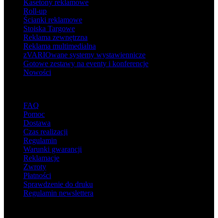
Kasetony reklamowe
Roll-up
Ścianki reklamowe
Stoiska Targowe
Reklama zewnętrzna
Reklama multimedialna
zVARIOwane systemy wystawiennicze
Gotowe zestawy na eventy i konferencje
Nowości
Wsparcie
FAQ
Pomoc
Dostawa
Czas realizacji
Regulamin
Warunki gwarancji
Reklamacje
Zwroty
Płatności
Sprawdzenie do druku
Regulamin newslettera
O adsystem