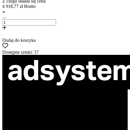
Z czego składa się cena
4 918,77 zł Brutto
Dodaj do koszyka
Dostępne sztuki: 37
ul. Atramentowa 11
55-040 Bielany Wrocławskie
NIP: 8942678597
REGON: 932660597