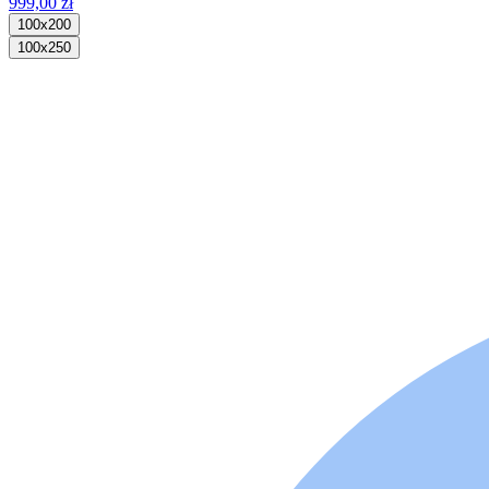
999,00 zł
100x200
100x250