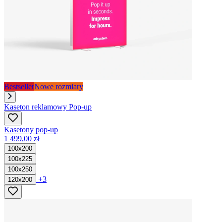
Bestseller
Nowe rozmiary
Kaseton reklamowy Pop-up
Kasetony pop-up
1 499,00 zł
100x200
100x225
100x250
+3
120x200