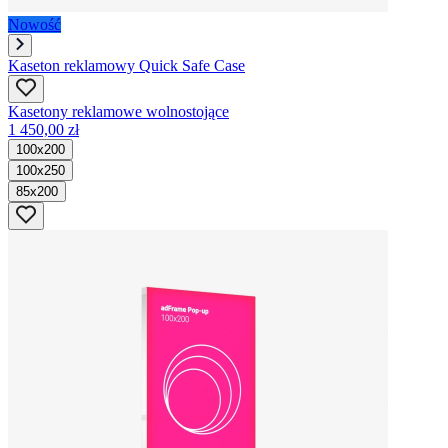
Nowość
Kaseton reklamowy Quick Safe Case
Kasetony reklamowe wolnostojące
1 450,00 zł
100x200
100x250
85x200