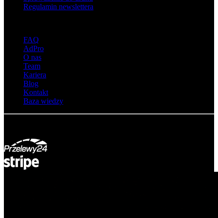
Regulamin newslettera
O adsystem
FAQ
AdPro
O nas
Team
Kariera
Blog
Kontakt
Baza wiedzy
© Adsystem 2026. Wszelkie prawa zastrzeżone.