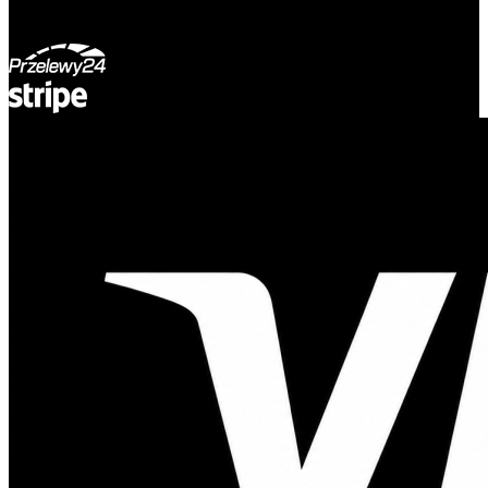
REGON: 932660597