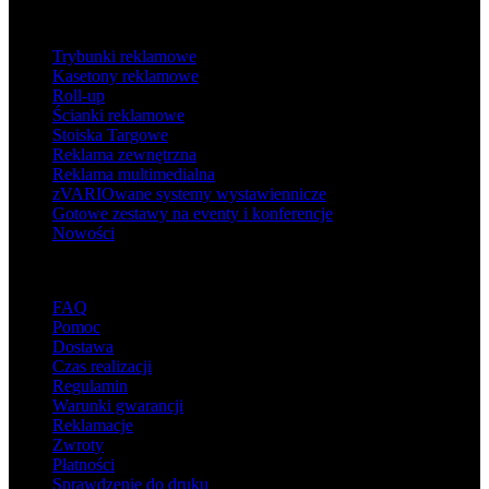
Produkty
Trybunki reklamowe
Kasetony reklamowe
Roll-up
Ścianki reklamowe
Stoiska Targowe
Reklama zewnętrzna
Reklama multimedialna
zVARIOwane systemy wystawiennicze
Gotowe zestawy na eventy i konferencje
Nowości
Wsparcie
FAQ
Pomoc
Dostawa
Czas realizacji
Regulamin
Warunki gwarancji
Reklamacje
Zwroty
Płatności
Sprawdzenie do druku