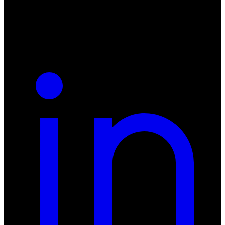
NIP: 8942678597
REGON: 932660597