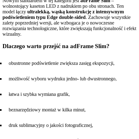
Nowym standardem w tej kategorii jest
adFrame Slim
–
wolnostojący kaseton LED z nadrukiem po obu stronach. Ten
model łączy
ultralekką, wąską konstrukcję z intensywnym
podświetleniem typu Edge double-sided
. Zachowuje wszystkie
zalety poprzedniej wersji, ale wzbogaca je o nowoczesne
rozwiązania technologiczne, które zwiększają funkcjonalność i efekt
wizualny.
Dlaczego warto przejść na adFrame Slim?
obustronne podświetlenie zwiększa zasięg ekspozycji,
możliwość wyboru wydruku jedno- lub dwustronnego,
łatwa i szybka wymiana grafik,
beznarzędziowy montaż w kilka minut,
druk sublimacyjny o jakości fotograficznej,