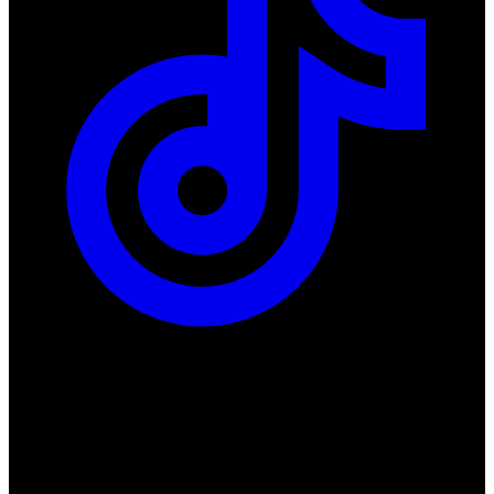
ul. Atramentowa 11
55-040 Bielany Wrocławskie
NIP: 8942678597