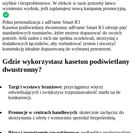
szybkie i bezproblemowe. W efekcie w razie potrzeby łatwo
wymienisz wydruk, jeśli zaplanujesz nową kampanię promocyjną.
Pełna personalizacja z adFrame Smart R3
Kaseton podświetlany dwustronny adFrame Smart R3 oferuje pięć
standardowych rozmiarów, które możesz dopasować do swoich
potrzeb. Jeśli żaden z nich nie spełnia oczekiwań, skorzystaj z
dodatkowych łączników, aby rozbudować system i stworzyć
konstrukcję idealnie dopasowaną do wybranej przestrzeni.
Gdzie wykorzystasz kaseton podświetlany
dwustronny?
Targi i wystawy branżowe
: przyciągniesz więcej
odwiedzających i zwiększysz rozpoznawalność marki na tle
konkurencji.
Promocje w centrach handlowych
: skutecznie zachęcisz do
skorzystania z oferty i wzmocnisz sprzedaż bezpośrednią.
Biura i przestrzenie coworkingowe
: podkreślisz profesjonalizm