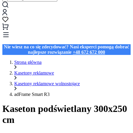
Nie wiesz na co się zdecydować? Nasi eksperci pomogą dobrać
najlepsze rozwiązanie
+48 672 672 000
Strona główna
Kasetony reklamowe
Kasetony reklamowe wolnostojące
adFrame Smart R3
Kaseton podświetlany 300x250
cm