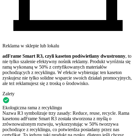
Reklama w sklepie lub lokalu
adFrame Smart R3, czyli kaseton podświetlany dwustronny
, to
nie tylko szalenie efektywny nośnik reklamy. Produkt wyróżnia się
ramą wykonaną w 50% z certyfikowanych materiałów
pochodzących z recyklingu. W efekcie wybierając ten kaseton
zyskujesz nie tylko solidne wsparcie swoich działań promocyjnych,
ale też reklamujesz się z troską o środowisko.
Zalety
Ekologiczna rama z recyklingu
Nazwa R3 symbolizuje trzy zasady: Reduce, reuse, recycle. Rama
kasetonu adFrame Smart R3 została stworzona z myślą o
zrównoważonym rozwoju, wykorzystując w 50% tworzywa
pochodzące z recyklingu, co potwierdza posiadany przez nas
certyfikat. To jedyny taki produkt na rynku, dlatego jeśli chcesz