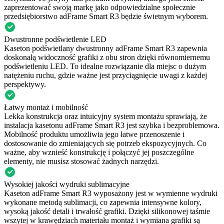
zaprezentować swoją markę jako odpowiedzialne społecznie
przedsiębiorstwo adFrame Smart R3 będzie świetnym wyborem.
Dwustronne podświetlenie LED
Kaseton podświetlany dwustronny adFrame Smart R3 zapewnia
doskonałą widoczność grafiki z obu stron dzięki równomiernemu
podświetleniu LED. To idealne rozwiązanie dla miejsc o dużym
natężeniu ruchu, gdzie ważne jest przyciągnięcie uwagi z każdej
perspektywy.
Łatwy montaż i mobilność
Lekka konstrukcja oraz intuicyjny system montażu sprawiają, że
instalacja kasetonu adFrame Smart R3 jest szybka i bezproblemowa.
Mobilność produktu umożliwia jego łatwe przenoszenie i
dostosowanie do zmieniających się potrzeb ekspozycyjnych. Co
ważne, aby wznieść konstrukcję i połączyć jej poszczególne
elementy, nie musisz stosować żadnych narzędzi.
Wysokiej jakości wydruki sublimacyjne
Kaseton adFrame Smart R3 wyposażony jest w wymienne wydruki
wykonane metodą sublimacji, co zapewnia intensywne kolory,
wysoką jakość detali i trwałość grafiki. Dzięki silikonowej taśmie
wszytej w krawędziach materiału montaż i wymiana grafiki są