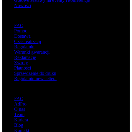
Gotowe zestawy na eventy i konferencje
Nowości
Wsparcie
FAQ
Pomoc
Dostawa
Czas realizacji
Regulamin
Warunki gwarancji
Reklamacje
Zwroty
Płatności
Sprawdzenie do druku
Regulamin newslettera
O adsystem
FAQ
AdPro
O nas
Team
Kariera
Blog
Kontakt