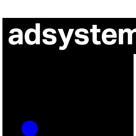
ul. Atramentowa 11
55-040 Bielany Wrocławskie
NIP: 8942678597
REGON: 932660597