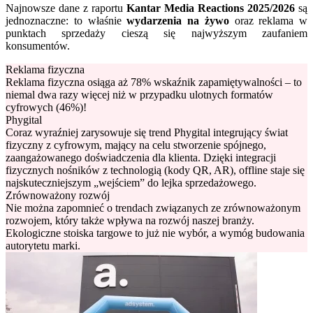
Najnowsze dane z raportu
Kantar Media Reactions 2025/2026
są
jednoznaczne: to właśnie
wydarzenia na żywo
oraz reklama w
punktach sprzedaży cieszą się najwyższym zaufaniem
konsumentów.
Reklama fizyczna
Reklama fizyczna osiąga aż 78% wskaźnik zapamiętywalności – to
niemal dwa razy więcej niż w przypadku ulotnych formatów
cyfrowych (46%)!
Phygital
Coraz wyraźniej zarysowuje się trend Phygital integrujący świat
fizyczny z cyfrowym, mający na celu stworzenie spójnego,
zaangażowanego doświadczenia dla klienta. Dzięki integracji
fizycznych nośników z technologią (kody QR, AR), offline staje się
najskuteczniejszym „wejściem” do lejka sprzedażowego.
Zrównoważony rozwój
Nie można zapomnieć o trendach związanych ze zrównoważonym
rozwojem, który także wpływa na rozwój naszej branży.
Ekologiczne stoiska targowe to już nie wybór, a wymóg budowania
autorytetu marki.