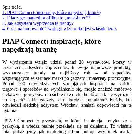
Spis treści
1. PIAP Connect: inspiracje, które napędzają branżę
2. Dlaczego marketing offline to „must-have”?
3. Jak adsystem wyprzedza te trendy?
4. Czas na budowanie Twojego wizerunku jest właśnie teraz
PIAP Connect: inspiracje, które
napędzają branżę
W wydarzeniu wzięło udział ponad 20 wystawców, którzy w
przestrzeni adsystem zaprezentowali swoje najnowsze produkty,
wyznaczające trendy na najbliższy rok – od zapachów
wspierających wizerunek marki po gadżety i materiały promocyjne.
Ponad 100 odwiedzających szukających inspiracji na stoiska
targowe i sposobów na wyróżnienie się, mogło znaleźć mnóstwo
ciekawych pomysłów dla siebie i swoich klientów. Jak się wyróżnić
na targach? Jakie gadżety są najbardziej popularne? Każdy, kto
odwiedził siedzibę adsystem Wrocław, znalazł odpowiedzi na te
pytania.
„
PIAP Connect to przestrzeń, w której inspiracja spotyka się z
praktyką, a wiedza realnie przekłada się na działania. To właśnie
tutaj pokazujemy, jak marketing offline buduje wizerunek marki,