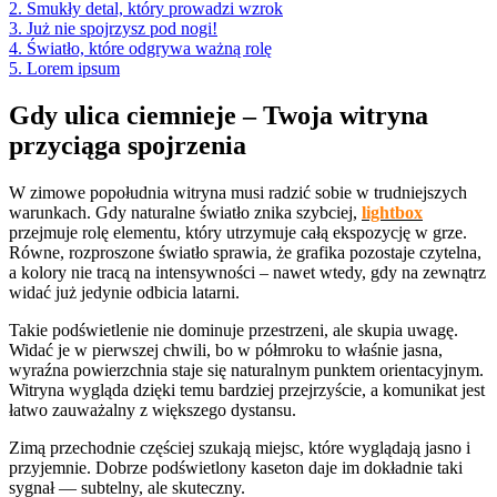
2. Smukły detal, który prowadzi wzrok
3. Już nie spojrzysz pod nogi!
4. Światło, które odgrywa ważną rolę
5. Lorem ipsum
Gdy ulica ciemnieje – Twoja witryna
przyciąga spojrzenia
W zimowe popołudnia witryna musi radzić sobie w trudniejszych
warunkach. Gdy naturalne światło znika szybciej,
lightbox
przejmuje rolę elementu, który utrzymuje całą ekspozycję w grze.
Równe, rozproszone światło sprawia, że grafika pozostaje czytelna,
a kolory nie tracą na intensywności – nawet wtedy, gdy na zewnątrz
widać już jedynie odbicia latarni.
Takie podświetlenie nie dominuje przestrzeni, ale skupia uwagę.
Widać je w pierwszej chwili, bo w półmroku to właśnie jasna,
wyraźna powierzchnia staje się naturalnym punktem orientacyjnym.
Witryna wygląda dzięki temu bardziej przejrzyście, a komunikat jest
łatwo zauważalny z większego dystansu.
Zimą przechodnie częściej szukają miejsc, które wyglądają jasno i
przyjemnie. Dobrze podświetlony kaseton daje im dokładnie taki
sygnał — subtelny, ale skuteczny.