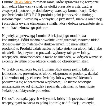
Lumina
RGB Stick
to rozwiązanie, które sprawdza się wszędzie
tam, gdzie klasyczny stojak na ulotki przestaje wystarczać, a
ekspozycja potrzebuje dodatkowej warstwy komunikacji. Dzięki
podświetleniu LED RGB produkt pełni jednocześnie funkcję
informacyjną i wizualną – porządkuje przestrzeń, ułatwia orientację
i przyciąga uwagę elementem światła, który dobrze prezentuje się w
warunkach zimowego półmroku.
Największą przewagą Lumina Stick jest jego modułowa
konstrukcja. Półki można dowolnie konfigurować, tworząc układ
dopasowany do materiałów drukowanych lub niewielkich
produktów. Produkt działa zarówno jako stojak na ulotki, jak i jako
niewielki ekspozytor, co pozwala wykorzystać go w lobby,
recepcjach, showroomach, a także w sklepach, w których ważne są
akcenty świetlne prowadzące klienta do określonych stref.
W praktyce oznacza to, że Lumina Stick może pełnić kilka ról
jednocześnie: prezentować ulotki, eksponować produkty, działać
jako wolnostojący element świetlny lub wyznaczać kierunek
poruszania się w przestrzeni wejściowej. Zasilanie bateryjne
uniezależnia go od gniazdek i pozwala ustawiać go tam, gdzie
światło jest faktycznie potrzebne.
Dla osób zarządzających witrynami, lobby lub przestrzeniami
recepcyjnymi oznacza to pełną kontrolę nad funkcją i estetyką