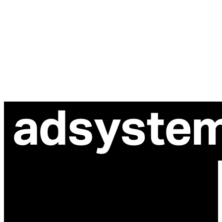
ul. Atramentowa 11
55-040 Bielany Wrocławskie
NIP: 8942678597