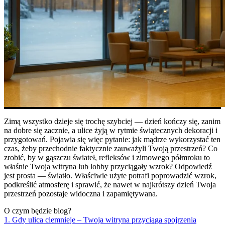
Zimą wszystko dzieje się trochę szybciej — dzień kończy się, zanim
na dobre się zacznie, a ulice żyją w rytmie świątecznych dekoracji i
przygotowań. Pojawia się więc pytanie: jak mądrze wykorzystać ten
czas, żeby przechodnie faktycznie zauważyli Twoją przestrzeń? Co
zrobić, by w gąszczu świateł, refleksów i zimowego półmroku to
właśnie Twoja witryna lub lobby przyciągały wzrok? Odpowiedź
jest prosta — światło. Właściwie użyte potrafi poprowadzić wzrok,
podkreślić atmosferę i sprawić, że nawet w najkrótszy dzień Twoja
przestrzeń pozostaje widoczna i zapamiętywana.
O czym będzie blog?
1. Gdy ulica ciemnieje – Twoja witryna przyciąga spojrzenia