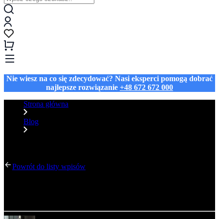
Nie wiesz na co się zdecydować? Nasi eksperci pomogą dobrać
najlepsze rozwiązanie
+48 672 672 000
Strona główna
Blog
Jak wyróżnić przestrzeń w krótkie, zimowe dni? Rola światła
w witrynach i lobby
Powrót do listy wpisów
Jak wyróżnić przestrzeń w krótkie, zimowe dni?
Rola światła w witrynach i lobby