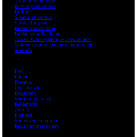
Trybunki reklamowe
Kasetony reklamowe
Roll-up
Ścianki reklamowe
Stoiska Targowe
Reklama zewnętrzna
Reklama multimedialna
zVARIOwane systemy wystawiennicze
Gotowe zestawy na eventy i konferencje
Nowości
Wsparcie
FAQ
Pomoc
Dostawa
Czas realizacji
Regulamin
Warunki gwarancji
Reklamacje
Zwroty
Płatności
Sprawdzenie do druku
Regulamin newslettera
O adsystem