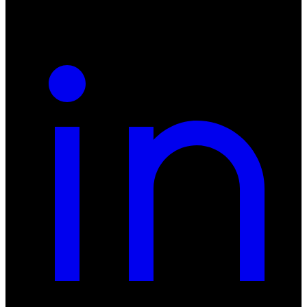
REGON: 932660597