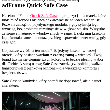
adFrame Quick Safe Case
Kaseton adFrame
Quick Safe Case
to propozycja dla marek, które
lubią mieć wybór i nie chcą deklarować się na jeden scenariusz.
Pozwala zacząć od pojedynczego modułu, a gdy sytuacja tego
wymaga, bez problemu rozwinąć się w większe stoisko. Wszystko
za sprawą magnesów wbudowanych w ramę. Dzięki nim kasetony
łapią kontakt same, a montaż przebiega sprawnie nawet wtedy, gdy
czas goni.
Co jeszcze wyróżnia ten model? To jedyny kaseton w naszej
ofercie, który posiada
wariant z czarną ramą
– więc jeśli Twój
brand trzyma się ciemniejszych kolorów, to będzie idealny wybór
dla Ciebie. A samą nazwę Safe Case zawdzięcza solidnej walizce
transportowej z piankową ochroną – dla większego komfortu i
bezpieczeństwa.
Safe Case to kandydat, który potrafi się dopasować, ale nie traci
charakteru.