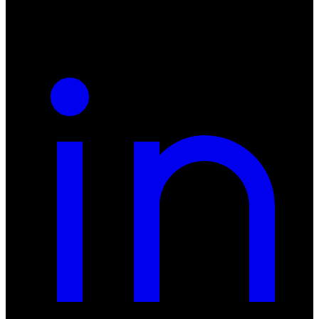
REGON: 932660597