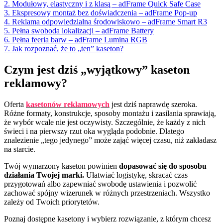
2. Modułowy, elastyczny i z klasą – adFrame Quick Safe Case
3. Ekspresowy montaż bez doświadczenia – adFrame Pop-up
4. Reklama odpowiedzialna środowiskowo – adFrame Smart R3
5. Pełna swoboda lokalizacji – adFrame Battery
6. Pełna feeria barw – adFrame Lumina RGB
7. Jak rozpoznać, że to „ten” kaseton?
Czym jest dziś „wyjątkowy” kaseton
reklamowy?
Oferta
kasetonów reklamowych
jest dziś naprawdę szeroka.
Różne formaty, konstrukcje, sposoby montażu i zasilania sprawiają,
że wybór wcale nie jest oczywisty. Szczególnie, że każdy z nich
świeci i na pierwszy rzut oka wygląda podobnie. Dlatego
znalezienie „tego jedynego” może zająć więcej czasu, niż zakładasz
na starcie.
Twój wymarzony kaseton powinien
dopasować się do sposobu
działania Twojej marki.
Ułatwiać logistykę, skracać czas
przygotowań albo zapewniać swobodę ustawienia i pozwolić
zachować spójny wizerunek w różnych przestrzeniach. Wszystko
zależy od Twoich priorytetów.
Poznaj dostępne kasetony i wybierz rozwiązanie, z którym chcesz