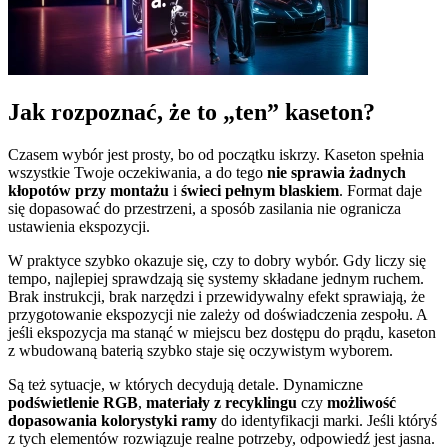
Jak rozpoznać, że to „ten” kaseton?
Czasem wybór jest prosty, bo od początku iskrzy. Kaseton spełnia
wszystkie Twoje oczekiwania, a do tego
nie sprawia żadnych
kłopotów przy montażu
i
świeci pełnym blaskiem
. Format daje
się dopasować do przestrzeni, a sposób zasilania nie ogranicza
ustawienia ekspozycji.
W praktyce szybko okazuje się, czy to dobry wybór. Gdy liczy się
tempo, najlepiej sprawdzają się systemy składane jednym ruchem.
Brak instrukcji, brak narzędzi i przewidywalny efekt sprawiają, że
przygotowanie ekspozycji nie zależy od doświadczenia zespołu. A
jeśli ekspozycja ma stanąć w miejscu bez dostępu do prądu, kaseton
z wbudowaną baterią szybko staje się oczywistym wyborem.
Są też sytuacje, w których decydują detale. Dynamiczne
podświetlenie RGB
,
materiały z recyklingu
czy
możliwość
dopasowania kolorystyki ramy
do identyfikacji marki. Jeśli któryś
z tych elementów rozwiązuje realne potrzeby, odpowiedź jest jasna.