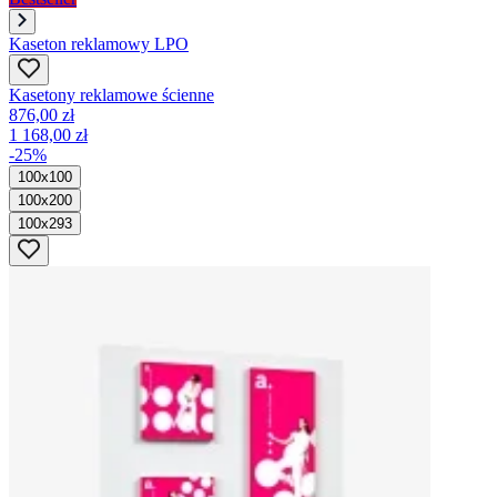
Kaseton reklamowy LPO
Kasetony reklamowe ścienne
876,00 zł
1 168,00 zł
-25%
100x100
100x200
100x293