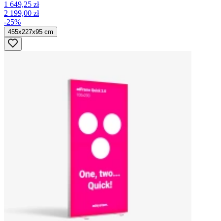
1 649,25 zł
2 199,00 zł
-25%
455x227x95 cm