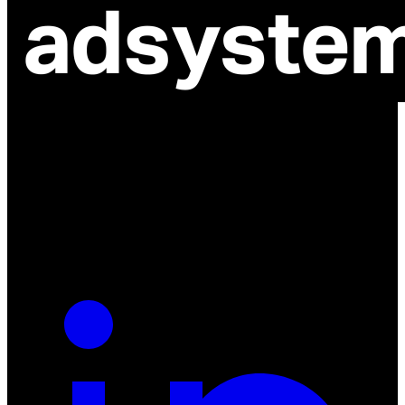
ul. Atramentowa 11
55-040 Bielany Wrocławskie
NIP: 8942678597
REGON: 932660597