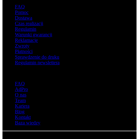
FAQ
Pomoc
Dostawa
Czas realizacji
Regulamin
Warunki gwarancji
Reklamacje
Zwroty
Płatności
Sprawdzenie do druku
Regulamin newslettera
O adsystem
FAQ
AdPro
O nas
Team
Kariera
Blog
Kontakt
Baza wiedzy
© Adsystem 2026. Wszelkie prawa zastrzeżone.