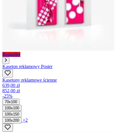
Bestseller
Kaseton reklamowy Poster
Kasetony reklamowe ścienne
639,00 zł
852,00 zł
-25%
70x100
100x100
100x150
+2
100x200