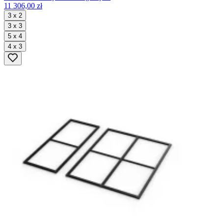
11 306,00 zł
3 x 2
3 x 3
5 x 4
4 x 3