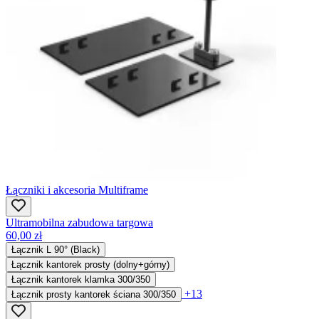
Łączniki i akcesoria Multiframe
Ultramobilna zabudowa targowa
60,00 zł
Łącznik L 90° (Black)
Łącznik kantorek prosty (dolny+górny)
Łącznik kantorek klamka 300/350
+13
Łącznik prosty kantorek ściana 300/350