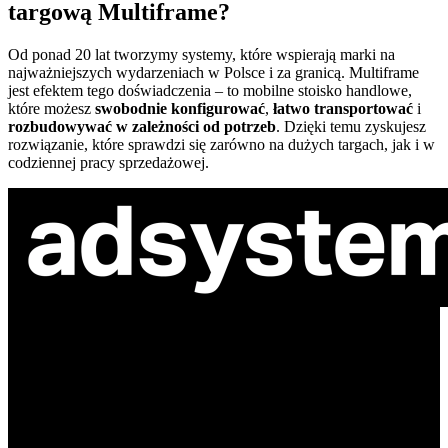
targową Multiframe?
Od ponad 20 lat tworzymy systemy, które wspierają marki na
najważniejszych wydarzeniach w Polsce i za granicą. Multiframe
jest efektem tego doświadczenia – to mobilne stoisko handlowe,
które możesz
swobodnie konfigurować
,
łatwo transportować
i
rozbudowywać w zależności od potrzeb
. Dzięki temu zyskujesz
rozwiązanie, które sprawdzi się zarówno na dużych targach, jak i w
codziennej pracy sprzedażowej.
ul. Atramentowa 11
55-040 Bielany Wrocławskie
NIP: 8942678597
REGON: 932660597