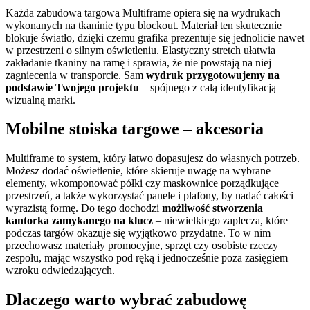
Każda zabudowa targowa Multiframe opiera się na wydrukach
wykonanych na tkaninie typu blockout. Materiał ten skutecznie
blokuje światło, dzięki czemu grafika prezentuje się jednolicie nawet
w przestrzeni o silnym oświetleniu. Elastyczny stretch ułatwia
zakładanie tkaniny na ramę i sprawia, że nie powstają na niej
zagniecenia w transporcie. Sam
wydruk przygotowujemy na
podstawie Twojego projektu
– spójnego z całą identyfikacją
wizualną marki.
Mobilne stoiska targowe – akcesoria
Multiframe to system, który łatwo dopasujesz do własnych potrzeb.
Możesz dodać oświetlenie, które skieruje uwagę na wybrane
elementy, wkomponować półki czy maskownice porządkujące
przestrzeń, a także wykorzystać panele i plafony, by nadać całości
wyrazistą formę. Do tego dochodzi
możliwość stworzenia
kantorka zamykanego na klucz
– niewielkiego zaplecza, które
podczas targów okazuje się wyjątkowo przydatne. To w nim
przechowasz materiały promocyjne, sprzęt czy osobiste rzeczy
zespołu, mając wszystko pod ręką i jednocześnie poza zasięgiem
wzroku odwiedzających.
Dlaczego warto wybrać zabudowę