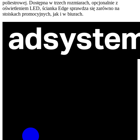
poliestrowej. Dostępna w trzech rozmiarach, opcjonalnie z
oświetleniem LED, ścianka Edge sprawdza się zarówno na
stoiskach promocyjnych, jak i w biurach.
ul. Atramentowa 11
55-040 Bielany Wrocławskie
NIP: 8942678597
REGON: 932660597