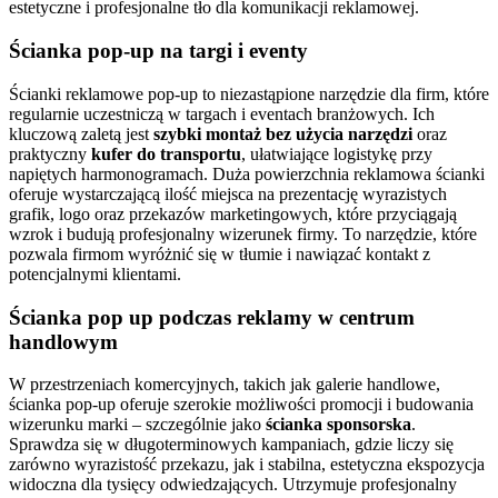
estetyczne i profesjonalne tło dla komunikacji reklamowej.
Ścianka pop-up na targi i eventy
Ścianki reklamowe pop-up to niezastąpione narzędzie dla firm, które
regularnie uczestniczą w targach i eventach branżowych. Ich
kluczową zaletą jest
szybki montaż bez użycia narzędzi
oraz
praktyczny
kufer do transportu
, ułatwiające logistykę przy
napiętych harmonogramach. Duża powierzchnia reklamowa ścianki
oferuje wystarczającą ilość miejsca na prezentację wyrazistych
grafik, logo oraz przekazów marketingowych, które przyciągają
wzrok i budują profesjonalny wizerunek firmy. To narzędzie, które
pozwala firmom wyróżnić się w tłumie i nawiązać kontakt z
potencjalnymi klientami.
Ścianka pop up podczas reklamy w centrum
handlowym
W przestrzeniach komercyjnych, takich jak galerie handlowe,
ścianka pop-up oferuje szerokie możliwości promocji i budowania
wizerunku marki – szczególnie jako
ścianka sponsorska
.
Sprawdza się w długoterminowych kampaniach, gdzie liczy się
zarówno wyrazistość przekazu, jak i stabilna, estetyczna ekspozycja
widoczna dla tysięcy odwiedzających. Utrzymuje profesjonalny