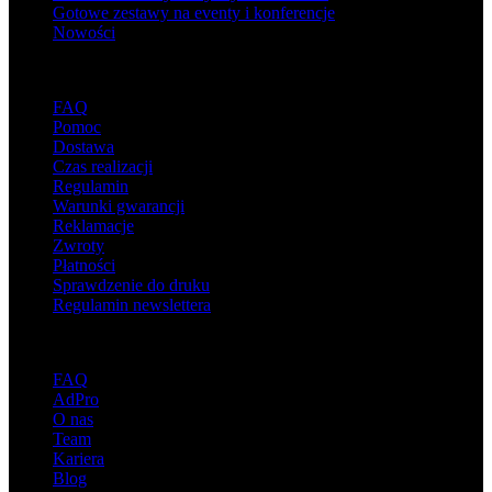
Gotowe zestawy na eventy i konferencje
Nowości
Wsparcie
FAQ
Pomoc
Dostawa
Czas realizacji
Regulamin
Warunki gwarancji
Reklamacje
Zwroty
Płatności
Sprawdzenie do druku
Regulamin newslettera
O adsystem
FAQ
AdPro
O nas
Team
Kariera
Blog