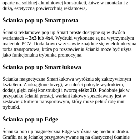
oparte na solidnej aluminiowej konstrukcji, łatwe w montażu i z
dużą, estetyczną powierzchnią reklamową.
Ścianka pop up Smart prosta
Ścianki reklamowe pop up Smart proste dostępne są w dwóch
wariantach –
3x3 l
ub
4x4
. Wydruki wykonane są na wytrzymałym
materiale PCV. Dodatkowo w zestawie znajduje się wielofunkcyjna
torba transportowa, która po rozstawieniu ścianki może być użyta
jako funkcjonalna trybunka promocyjna.
Ścianka pop up Smart łukowa
Ścianka magnetyczna Smart łukowa wyróżnia się zakrzywionym
kształtem. Zaokrąglone brzegi, w całości pokryte wydrukiem,
dodają głębi całej konstrukcji i tworzą
efekt 3D
. Podobnie jak w
przypadku ścianki prostej, wariant łukowy sprzedawany jest w
zestawie z kufrem transportowym, który może pełnić rolę mini
trybunki.
Ścianka pop up Edge
Ścianka pop up magnetyczna Edge wyróżnia się medium druku.
Grafiki na tę ściankę przygotowywane są na elastycznej tkaninie