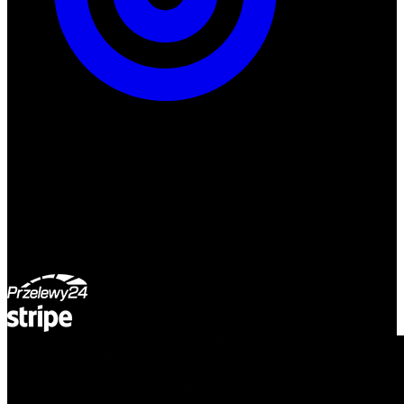
ul. Atramentowa 11
55-040 Bielany Wrocławskie
NIP: 8942678597
REGON: 932660597