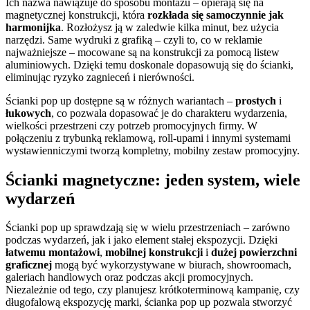
Ich nazwa nawiązuje do sposobu montażu – opierają się na
magnetycznej konstrukcji, która
rozkłada się samoczynnie jak
harmonijka
. Rozłożysz ją w zaledwie kilka minut, bez użycia
narzędzi. Same wydruki z grafiką – czyli to, co w reklamie
najważniejsze – mocowane są na konstrukcji za pomocą listew
aluminiowych. Dzięki temu doskonale dopasowują się do ścianki,
eliminując ryzyko zagnieceń i nierówności.
Ścianki pop up dostępne są w różnych wariantach –
prostych
i
łukowych
, co pozwala dopasować je do charakteru wydarzenia,
wielkości przestrzeni czy potrzeb promocyjnych firmy. W
połączeniu z trybunką reklamową, roll-upami i innymi systemami
wystawienniczymi tworzą kompletny, mobilny zestaw promocyjny.
Ścianki magnetyczne: jeden system, wiele
wydarzeń
Ścianki pop up sprawdzają się w wielu przestrzeniach – zarówno
podczas wydarzeń, jak i jako element stałej ekspozycji. Dzięki
łatwemu montażowi
,
mobilnej konstrukcji
i
dużej powierzchni
graficznej
mogą być wykorzystywane w biurach, showroomach,
galeriach handlowych oraz podczas akcji promocyjnych.
Niezależnie od tego, czy planujesz krótkoterminową kampanię, czy
długofalową ekspozycję marki, ścianka pop up pozwala stworzyć