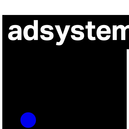
ul. Atramentowa 11
55-040 Bielany Wrocławskie
NIP: 8942678597
REGON: 932660597