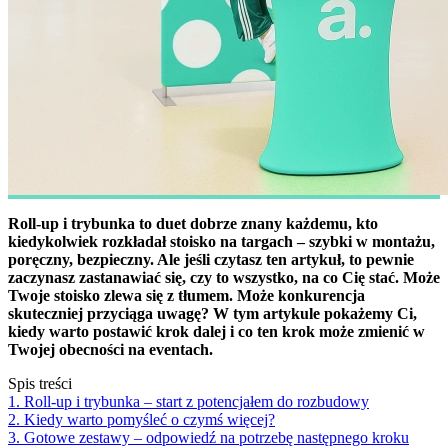
Roll-up i trybunka to duet dobrze znany każdemu, kto
kiedykolwiek rozkładał stoisko na targach – szybki w montażu,
poręczny, bezpieczny. Ale jeśli czytasz ten artykuł, to pewnie
zaczynasz zastanawiać się, czy to wszystko, na co Cię stać. Może
Twoje stoisko zlewa się z tłumem. Może konkurencja
skuteczniej przyciąga uwagę? W tym artykule pokażemy Ci,
kiedy warto postawić krok dalej i co ten krok może zmienić w
Twojej obecności na eventach.
Spis treści
1. Roll-up i trybunka – start z potencjałem do rozbudowy
2. Kiedy warto pomyśleć o czymś więcej?
3. Gotowe zestawy – odpowiedź na potrzebę następnego kroku