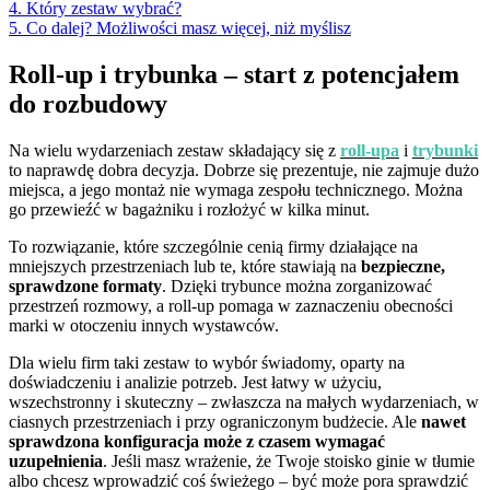
4. Który zestaw wybrać?
5. Co dalej? Możliwości masz więcej, niż myślisz
Roll-up i trybunka – start z potencjałem
do rozbudowy
Na wielu wydarzeniach zestaw składający się z
roll-upa
i
trybunki
to naprawdę dobra decyzja. Dobrze się prezentuje, nie zajmuje dużo
miejsca, a jego montaż nie wymaga zespołu technicznego. Można
go przewieźć w bagażniku i rozłożyć w kilka minut.
To rozwiązanie, które szczególnie cenią firmy działające na
mniejszych przestrzeniach lub te, które stawiają na
bezpieczne,
sprawdzone formaty
. Dzięki trybunce można zorganizować
przestrzeń rozmowy, a roll-up pomaga w zaznaczeniu obecności
marki w otoczeniu innych wystawców.
Dla wielu firm taki zestaw to wybór świadomy, oparty na
doświadczeniu i analizie potrzeb. Jest łatwy w użyciu,
wszechstronny i skuteczny – zwłaszcza na małych wydarzeniach, w
ciasnych przestrzeniach i przy ograniczonym budżecie. Ale
nawet
sprawdzona konfiguracja może z czasem wymagać
uzupełnienia
. Jeśli masz wrażenie, że Twoje stoisko ginie w tłumie
albo chcesz wprowadzić coś świeżego – być może pora sprawdzić