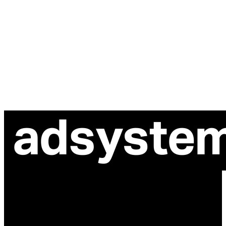
ul. Atramentowa 11
55-040 Bielany Wrocławskie
NIP: 8942678597