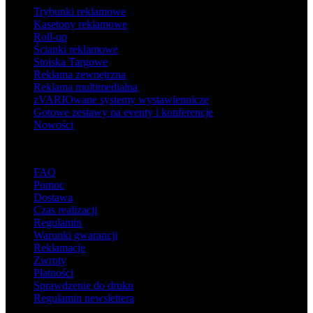
Trybunki reklamowe
Kasetony reklamowe
Roll-up
Ścianki reklamowe
Stoiska Targowe
Reklama zewnętrzna
Reklama multimedialna
zVARIOwane systemy wystawiennicze
Gotowe zestawy na eventy i konferencje
Nowości
Wsparcie
FAQ
Pomoc
Dostawa
Czas realizacji
Regulamin
Warunki gwarancji
Reklamacje
Zwroty
Płatności
Sprawdzenie do druku
Regulamin newslettera