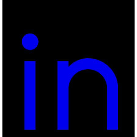
REGON: 932660597