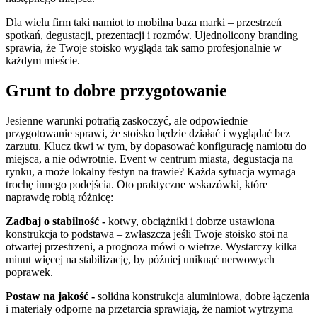
Dla wielu firm taki namiot to mobilna baza marki – przestrzeń
spotkań, degustacji, prezentacji i rozmów. Ujednolicony branding
sprawia, że Twoje stoisko wygląda tak samo profesjonalnie w
każdym mieście.
Grunt to dobre przygotowanie
Jesienne warunki potrafią zaskoczyć, ale odpowiednie
przygotowanie sprawi, że stoisko będzie działać i wyglądać bez
zarzutu. Klucz tkwi w tym, by dopasować konfigurację namiotu do
miejsca, a nie odwrotnie. Event w centrum miasta, degustacja na
rynku, a może lokalny festyn na trawie? Każda sytuacja wymaga
trochę innego podejścia. Oto praktyczne wskazówki, które
naprawdę robią różnicę:
Zadbaj o stabilność -
kotwy, obciążniki i dobrze ustawiona
konstrukcja to podstawa – zwłaszcza jeśli Twoje stoisko stoi na
otwartej przestrzeni, a prognoza mówi o wietrze. Wystarczy kilka
minut więcej na stabilizację, by później uniknąć nerwowych
poprawek.
Postaw na jakość -
solidna konstrukcja aluminiowa, dobre łączenia
i materiały odporne na przetarcia sprawiają, że namiot wytrzyma