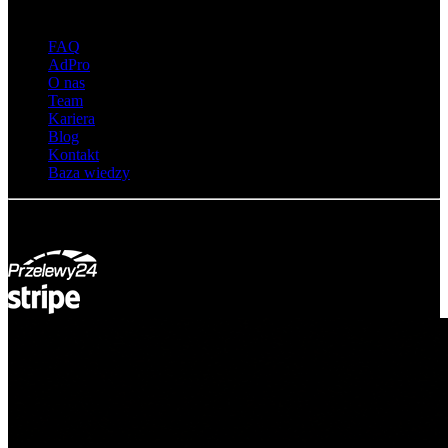
O adsystem
FAQ
AdPro
O nas
Team
Kariera
Blog
Kontakt
Baza wiedzy
© Adsystem 2026. Wszelkie prawa zastrzeżone.