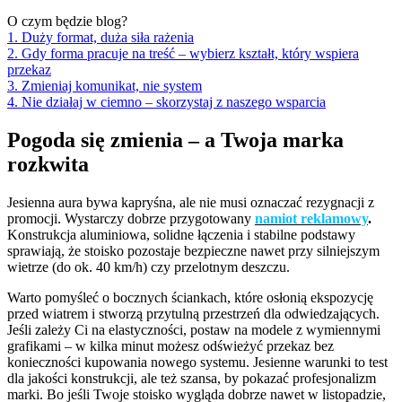
O czym będzie blog?
1. Duży format, duża siła rażenia
2. Gdy forma pracuje na treść – wybierz kształt, który wspiera
przekaz
3. Zmieniaj komunikat, nie system
4. Nie działaj w ciemno – skorzystaj z naszego wsparcia
Pogoda się zmienia – a Twoja marka
rozkwita
Jesienna aura bywa kapryśna, ale nie musi oznaczać rezygnacji z
promocji. Wystarczy dobrze przygotowany
namiot reklamowy
.
Konstrukcja aluminiowa, solidne łączenia i stabilne podstawy
sprawiają, że stoisko pozostaje bezpieczne nawet przy silniejszym
wietrze (do ok. 40 km/h) czy przelotnym deszczu.
Warto pomyśleć o bocznych ściankach, które osłonią ekspozycję
przed wiatrem i stworzą przytulną przestrzeń dla odwiedzających.
Jeśli zależy Ci na elastyczności, postaw na modele z wymiennymi
grafikami – w kilka minut możesz odświeżyć przekaz bez
konieczności kupowania nowego systemu. Jesienne warunki to test
dla jakości konstrukcji, ale też szansa, by pokazać profesjonalizm
marki. Bo jeśli Twoje stoisko wygląda dobrze nawet w listopadzie,