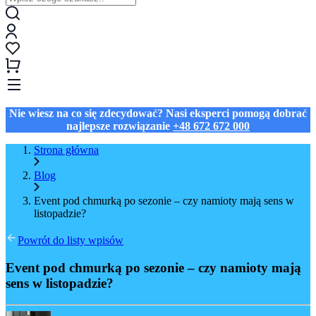
Nie wiesz na co się zdecydować? Nasi eksperci pomogą dobrać
najlepsze rozwiązanie
+48 672 672 000
Strona główna
Blog
Event pod chmurką po sezonie – czy namioty mają sens w
listopadzie?
Powrót do listy wpisów
Event pod chmurką po sezonie – czy namioty mają
sens w listopadzie?