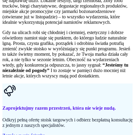
się naprawdę dużo. Lokal­ne festyny, targi rzemiosła, zloty food
trucków, biegi charytatywne, degustacje regionalnych produktów,
miejskie akcje promocyjne czy jarmarki bożonarodzeniowe
(otwierane już w listopadzie) – to wszystko wydarzenia, które
idealnie wykorzystują potencjał namiotów reklamowych.
Gdy na ulicach robi się chłodniej i ciemniej, estetyczny i dobrze
oświetlony namiot staje się punktem, do którego ludzie naturalnie
lgną. Prosta, czysta grafika, porządek i odrobina światła potrafią
zmienić zwykłe stoisko w wyróżniający się punkt programu. Jesień
to także świetny moment, by pokazać, że Twoja marka działa cały
rok, a nie tylko w sezonie letnim. Obecność na wydarzeniach
wtedy, gdy konkurencja odpuszcza, to jasny sygnał:
“Jesteśmy tu
niezależnie od pogody”
I to zostaje w pamięci dużo mocniej niż
letnie akcje, których wszyscy mają pod dostatkiem.
Zaprojektujmy razem przestrzeń, która nie wieje nudą.
Odkryj pełną ofertę stoisk targowych i odbierz bezpłatną konsultację
z jednym z naszych specjalistów.