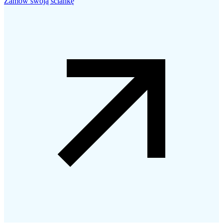
Zamów swoją ściankę