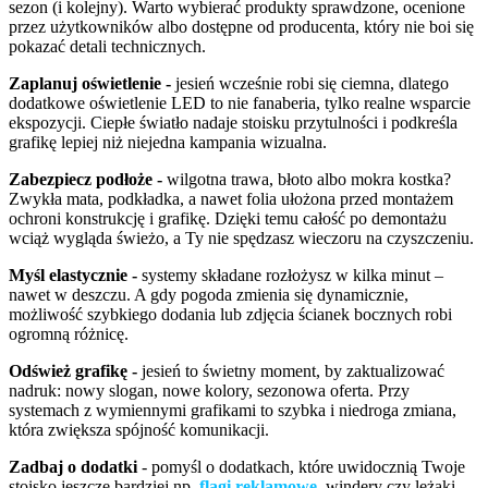
sezon (i kolejny). Warto wybierać produkty sprawdzone, ocenione
przez użytkowników albo dostępne od producenta, który nie boi się
pokazać detali technicznych.
Zaplanuj oświetlenie -
jesień wcześnie robi się ciemna, dlatego
dodatkowe oświetlenie LED to nie fanaberia, tylko realne wsparcie
ekspozycji. Ciepłe światło nadaje stoisku przytulności i podkreśla
grafikę lepiej niż niejedna kampania wizualna.
Zabezpiecz podłoże -
wilgotna trawa, błoto albo mokra kostka?
Zwykła mata, podkładka, a nawet folia ułożona przed montażem
ochroni konstrukcję i grafikę. Dzięki temu całość po demontażu
wciąż wygląda świeżo, a Ty nie spędzasz wieczoru na czyszczeniu.
Myśl elastycznie -
systemy składane rozłożysz w kilka minut –
nawet w deszczu. A gdy pogoda zmienia się dynamicznie,
możliwość szybkiego dodania lub zdjęcia ścianek bocznych robi
ogromną różnicę.
Odśwież grafikę -
jesień to świetny moment, by zaktualizować
nadruk: nowy slogan, nowe kolory, sezonowa oferta. Przy
systemach z wymiennymi grafikami to szybka i niedroga zmiana,
która zwiększa spójność komunikacji.
Zadbaj o dodatki
- pomyśl o dodatkach, które uwidocznią Twoje
stoisko jeszcze bardziej np.
flagi reklamowe
, windery czy leżaki.