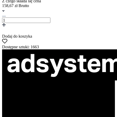
Z czego składa się cena
158,67 zł Brutto
Dodaj do koszyka
Dostępne sztuki: 1663
ul. Atramentowa 11
55-040 Bielany Wrocławskie
NIP: 8942678597
REGON: 932660597