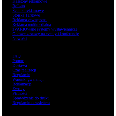
Kasetony reklamowe
Roll-up
Ścianki reklamowe
Stoiska Targowe
Reklama zewnętrzna
Reklama multimedialna
zVARIOwane systemy wystawiennicze
Gotowe zestawy na eventy i konferencje
Nowości
Wsparcie
FAQ
Pomoc
Dostawa
Czas realizacji
Regulamin
Warunki gwarancji
Reklamacje
Zwroty
Płatności
Sprawdzenie do druku
Regulamin newslettera
O adsystem