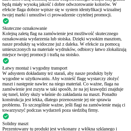
będą miały wysoką jakość i dobre odwzorowanie kolorów. W
efekcie flaga dobrze wpisze się w system identyfikacji wizualnej
twojej marki i umozliwi ci prowadzenie czytelnej promocji.
Skuteczne oznakowanie
Kolejną zaletą flag na zamówienie jest możliwość skutecznego
oznakowania wydarzenia lub stoiska. Dzięki wysokim masztom,
nasze produkty są widoczne już z daleka. W efekcie za pomocą
umieszczonych na materiale wydruków, odbiorcy łatwo zlokalizują
miejsce twojej promocji i trafią na stoisko.
Łatwy montaż i wygodny transport
W adsystem dokładamy też starań, aby nasze produkty były
wygodne w użytkowaniu. Aby wznieść flagę wystarczy złożyć
maszt i następnie nawlec na niego materiał. Co ważne, flaga na
zamówienie jest zszyta w taki sposób, że na jej krawędzi znajduje
się tunel, który służy właśnie do zakładania na maszt. Ponadto
konstrukcja jest lekka, dlatego przenoszenie jej nie sprawia
problemu. To szczególnie ważne, jeśli flagi na zamówienie mają ci
towarzyszyć podczas wydarzeń poza siedzibą firmy.
Solidny maszt
Prezentowany tu produkt jest wykonany z włókna szklanego i