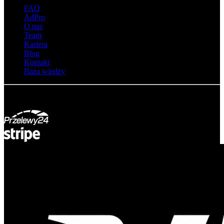
FAQ
AdPro
O nas
Team
Kariera
Blog
Kontakt
Baza wiedzy
© Adsystem 2026. Wszelkie prawa zastrzeżone.