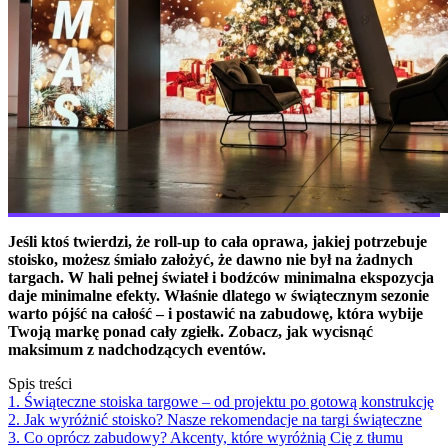
Jeśli ktoś twierdzi, że roll-up to cała oprawa, jakiej potrzebuje
stoisko, możesz śmiało założyć, że dawno nie był na żadnych
targach. W hali pełnej świateł i bodźców minimalna ekspozycja
daje minimalne efekty. Właśnie dlatego w świątecznym sezonie
warto pójść na całość – i postawić na zabudowę, która wybije
Twoją markę ponad cały zgiełk. Zobacz, jak wycisnąć
maksimum z nadchodzących eventów.
Spis treści
1. Świąteczne stoiska targowe – od projektu po gotową konstrukcję
2. Jak wyróżnić stoisko? Nasze rekomendacje na targi świąteczne
3. Co oprócz zabudowy? Akcenty, które wyróżnią Cię z tłumu