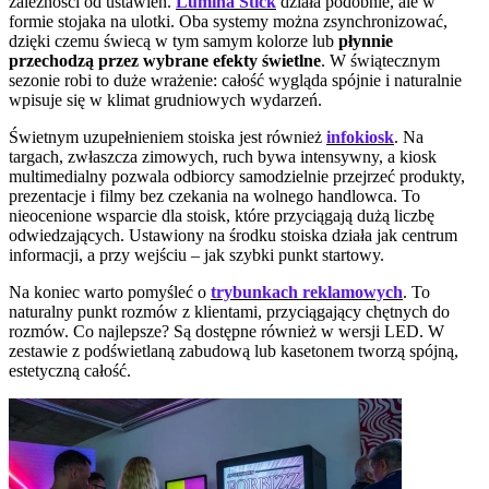
zależności od ustawień.
Lumina Stick
działa podobnie, ale w
formie stojaka na ulotki. Oba systemy można zsynchronizować,
dzięki czemu świecą w tym samym kolorze lub
płynnie
przechodzą przez wybrane efekty świetlne
. W świątecznym
sezonie robi to duże wrażenie: całość wygląda spójnie i naturalnie
wpisuje się w klimat grudniowych wydarzeń.
Świetnym uzupełnieniem stoiska jest również
infokiosk
. Na
targach, zwłaszcza zimowych, ruch bywa intensywny, a kiosk
multimedialny pozwala odbiorcy samodzielnie przejrzeć produkty,
prezentacje i filmy bez czekania na wolnego handlowca. To
nieocenione wsparcie dla stoisk, które przyciągają dużą liczbę
odwiedzających. Ustawiony na środku stoiska działa jak centrum
informacji, a przy wejściu – jak szybki punkt startowy.
Na koniec warto pomyśleć o
trybunkach reklamowych
. To
naturalny punkt rozmów z klientami, przyciągający chętnych do
rozmów. Co najlepsze? Są dostępne również w wersji LED. W
zestawie z podświetlaną zabudową lub kasetonem tworzą spójną,
estetyczną całość.