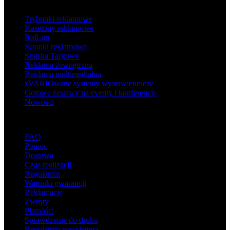
Produkty
Trybunki reklamowe
Kasetony reklamowe
Roll-up
Ścianki reklamowe
Stoiska Targowe
Reklama zewnętrzna
Reklama multimedialna
zVARIOwane systemy wystawiennicze
Gotowe zestawy na eventy i konferencje
Nowości
Wsparcie
FAQ
Pomoc
Dostawa
Czas realizacji
Regulamin
Warunki gwarancji
Reklamacje
Zwroty
Płatności
Sprawdzenie do druku
Regulamin newslettera