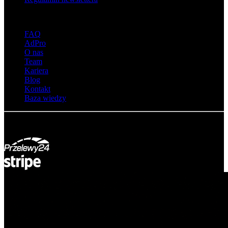
O adsystem
FAQ
AdPro
O nas
Team
Kariera
Blog
Kontakt
Baza wiedzy
© Adsystem 2026. Wszelkie prawa zastrzeżone.