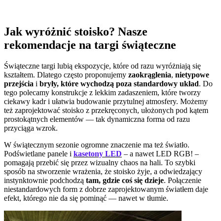
Jak wyróżnić stoisko? Nasze
rekomendacje na targi świąteczne
Świąteczne targi lubią ekspozycje, które od razu wyróżniają się
kształtem. Dlatego często proponujemy
zaokrąglenia
,
nietypowe
przejścia
i
bryły, które wychodzą poza standardowy układ
. Do
tego polecamy konstrukcje z lekkim zadaszeniem, które tworzy
ciekawy kadr i ułatwia budowanie przytulnej atmosfery. Możemy
też zaprojektować stoisko z przekręconych, ułożonych pod kątem
prostokątnych elementów — tak dynamiczna forma od razu
przyciąga wzrok.
W świątecznym sezonie ogromne znaczenie ma też światło.
Podświetlane panele i
kasetony LED
– a nawet LED RGB! –
pomagają przebić się przez wizualny chaos na hali. To szybki
sposób na stworzenie wrażenia, że stoisko żyje, a odwiedzający
instynktownie podchodzą
tam, gdzie coś się dzieje
. Połączenie
niestandardowych form z dobrze zaprojektowanym światłem daje
efekt, którego nie da się pominąć — nawet w tłumie.