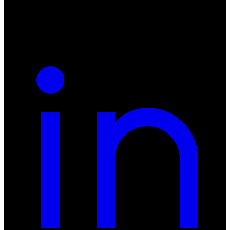
NIP: 8942678597
REGON: 932660597