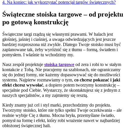
4. Na koniec: jak wykorzystać potencjał targów świątecznych?
Świąteczne stoiska targowe – od projektu
po gotową konstrukcję
Świąteczne targi rządzą się własnymi prawami. W halach jest
głośniej, jaśniej i ciaśniej, a uwaga odwiedzających jest jeszcze
bardziej rozproszona niż zwykle. Dlatego Twoje stoisko musi być
zaplanowane tak, żeby wyróżnić się z tłumu – formą, światłem i
pomysłem. I właśnie tu wchodzimy my.
Nasz zespół projektuje
stoiska targowe
od zera i robi to w stałym
kontakcie z Tobą. Nie pracujemy na szablonach, nie ograniczamy
się do jednej formy, nie każemy dopasowywać się do możliwości
systemu. Najpierw rozmawiamy o tym,
co chcesz pokazać i jaki
efekt chcesz wywołać
, a dopiero potem tworzymy konstrukcję –
specjalnie pod Ciebie. Wystarczy, że skontaktujesz się z jednym z
naszych specjalistów, a my zajmiemy się resztą.
Kiedy znamy już cel i styl marki, przechodzimy do projektu.
Tworzymy stoisko, które nie tylko spełni Twoje oczekiwania – ale
realnie wybije Cię z tłumu. Mocna bryła, przemyślane światło,
pomysł na formę i efekt, który robi wrażenie nawet w najbardziej
obłożonej świątecznej hali.