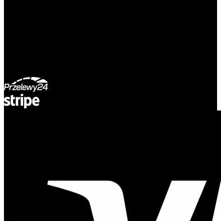
ul. Atramentowa 11
55-040 Bielany Wrocławskie
NIP: 8942678597
REGON: 932660597