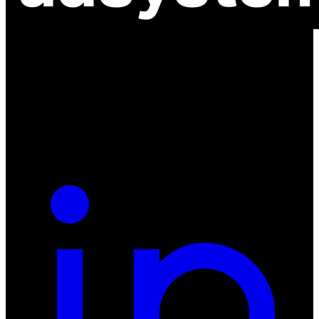
ul. Atramentowa 11
55-040 Bielany Wrocławskie
NIP: 8942678597
REGON: 932660597