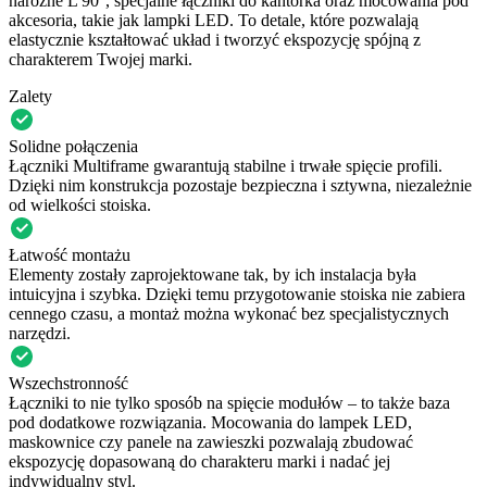
narożne L 90°, specjalne łączniki do kantorka oraz mocowania pod
akcesoria, takie jak lampki LED. To detale, które pozwalają
elastycznie kształtować układ i tworzyć ekspozycję spójną z
charakterem Twojej marki.
Zalety
Solidne połączenia
Łączniki Multiframe gwarantują stabilne i trwałe spięcie profili.
Dzięki nim konstrukcja pozostaje bezpieczna i sztywna, niezależnie
od wielkości stoiska.
Łatwość montażu
Elementy zostały zaprojektowane tak, by ich instalacja była
intuicyjna i szybka. Dzięki temu przygotowanie stoiska nie zabiera
cennego czasu, a montaż można wykonać bez specjalistycznych
narzędzi.
Wszechstronność
Łączniki to nie tylko sposób na spięcie modułów – to także baza
pod dodatkowe rozwiązania. Mocowania do lampek LED,
maskownice czy panele na zawieszki pozwalają zbudować
ekspozycję dopasowaną do charakteru marki i nadać jej
indywidualny styl.