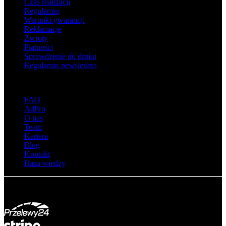
Czas realizacji
Regulamin
Warunki gwarancji
Reklamacje
Zwroty
Płatności
Sprawdzenie do druku
Regulamin newslettera
O adsystem
FAQ
AdPro
O nas
Team
Kariera
Blog
Kontakt
Baza wiedzy
© Adsystem 2026. Wszelkie prawa zastrzeżone.