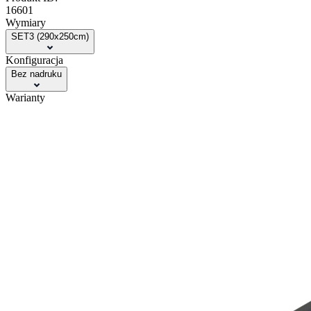
16601
Wymiary
SET3 (290x250cm)
Konfiguracja
Bez nadruku
Warianty