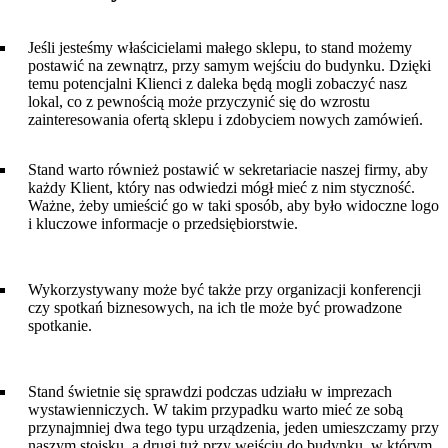
Jeśli jesteśmy właścicielami małego sklepu, to stand możemy
postawić na zewnątrz, przy samym wejściu do budynku. Dzięki
temu potencjalni Klienci z daleka będą mogli zobaczyć nasz
lokal, co z pewnością może przyczynić się do wzrostu
zainteresowania ofertą sklepu i zdobyciem nowych zamówień.
Stand warto również postawić w sekretariacie naszej firmy, aby
każdy Klient, który nas odwiedzi mógł mieć z nim styczność.
Ważne, żeby umieścić go w taki sposób, aby było widoczne logo
i kluczowe informacje o przedsiębiorstwie.
Wykorzystywany może być także przy organizacji konferencji
czy spotkań biznesowych, na ich tle może być prowadzone
spotkanie.
Stand świetnie się sprawdzi podczas udziału w imprezach
wystawienniczych. W takim przypadku warto mieć ze sobą
przynajmniej dwa tego typu urządzenia, jeden umieszczamy przy
naszym stoisku, a drugi tuż przy wejściu do budynku, w którym