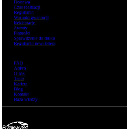
Dostawa
Czas realizacji
Regulamin
Warunki gwarancji
Reklamacje
Zwroty
Płatności
Sprawdzenie do druku
Regulamin newslettera
O adsystem
FAQ
AdPro
O nas
Team
Kariera
Blog
Kontakt
Baza wiedzy
© Adsystem 2026. Wszelkie prawa zastrzeżone.