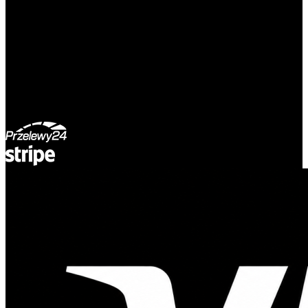
ul. Atramentowa 11
55-040 Bielany Wrocławskie
NIP: 8942678597
REGON: 932660597