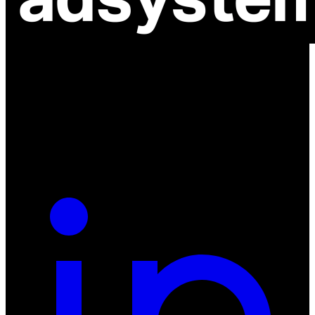
ul. Atramentowa 11
55-040 Bielany Wrocławskie
NIP: 8942678597
REGON: 932660597