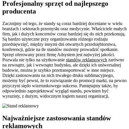
Profesjonalny sprzęt od najlepszego
producenta
Zacznijmy od tego, że standy są coraz bardziej doceniane w wielu
branżach i sektorach przemysłu oraz medycynie. Właściciele małych
firm, jak i dużych koncernów coraz bardziej się do nich przekonują.
Są bardzo użyteczne przy organizowaniu różnego rodzaju
przedsięwzięć, między innymi dni otwartych przedsiębiorstwa,
konferencji, gdzie na tle standów możemy prowadzić spotkanie.
Sprzęt oferowany przez firmę Adsystem jest najwyżej jakości.
Pozwala nie tylko na użytkowanie
standów reklamowych
zarówno
na zewnątrz, jak i wewnątrz budynku, ale dzięki ich uniwersalnej
budowie, można je szybko przetransportować w inne miejsce.
Dzięki zastosowaniu na nich trwałego druku sublimacyjnego,
możemy być pewni, że to rozwiązanie do promocji marki, na pewno
przyczyni siędo wizerunkowego sukcesu. Pamiętajmy także, by
odpowiednio zaprojektować wygląd standu, powinien być
wyrazisty, z dużym, widocznym logiem naszej organizacji.
Najważniejsze zastosowania standów
reklamowych