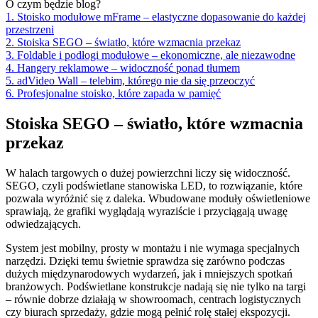
O czym będzie blog?
1. Stoisko modułowe mFrame – elastyczne dopasowanie do każdej
przestrzeni
2. Stoiska SEGO – światło, które wzmacnia przekaz
3. Foldable i podłogi modułowe – ekonomiczne, ale niezawodne
4. Hangery reklamowe – widoczność ponad tłumem
5. adVideo Wall – telebim, którego nie da się przeoczyć
6. Profesjonalne stoisko, które zapada w pamięć
Stoiska SEGO – światło, które wzmacnia
przekaz
W halach targowych o dużej powierzchni liczy się widoczność.
SEGO, czyli podświetlane stanowiska LED, to rozwiązanie, które
pozwala wyróżnić się z daleka. Wbudowane moduły oświetleniowe
sprawiają, że grafiki wyglądają wyraziście i przyciągają uwagę
odwiedzających.
System jest mobilny, prosty w montażu i nie wymaga specjalnych
narzędzi. Dzięki temu świetnie sprawdza się zarówno podczas
dużych międzynarodowych wydarzeń, jak i mniejszych spotkań
branżowych. Podświetlane konstrukcje nadają się nie tylko na targi
– równie dobrze działają w showroomach, centrach logistycznych
czy biurach sprzedaży, gdzie mogą pełnić rolę stałej ekspozycji.