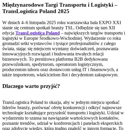
Międzynarodowe Targi Transportu i Logistyki –
TransLogistica Poland 2025
W dniach 4–6 listopada 2025 roku warszawska hala EXPO XXI
stanie się centrum spotkań branży TSL. Odbędzie się tam XII
edycja
TransLogistica Poland
– największych targów transportu i
logistyki w Europie Środkowo-Wschodniej. Wydarzenie co roku
gromadzi setki wystawców i tysiące profesjonalistów z całego
świata, stając się miejscem wymiany doświadczeń, poznawania
innowacyjnych rozwiązań i budowania trwałych relacji
biznesowych. To prestiżowa platforma B2B dedykowana
przewoźnikom, spedytorom, operatorom logistycznym,
producentom taboru oraz dostawcom usług IT i finansowych, a
także importerom, właścicielom flot i decydentom zakupowym.
Dlaczego warto przyjść?
TransLogistica Poland to okazja, aby w jednym miejscu spotkać
liderów branży, porównać ofertę konkurencji i odkryć najnowsze
technologie kształtujące przyszłość transportu i logistyki. Udział w
wydarzeniu to szansa na nawiązanie wartościowych kontaktów,
poznanie trendów, udział w konferencjach i panelach eksperckich
oraz zdobycie wiedzy, którą trudno znaleźć w innym formacie. To