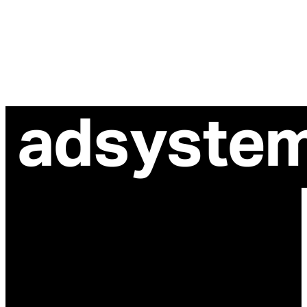
ul. Atramentowa 11
55-040 Bielany Wrocławskie
NIP: 8942678597
REGON: 932660597