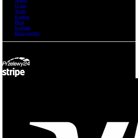
AdPro
O nas
Team
Kariera
Blog
Kontakt
Baza wiedzy
© Adsystem 2026. Wszelkie prawa zastrzeżone.