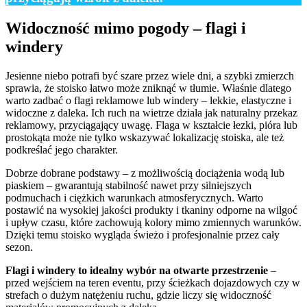
Widoczność mimo pogody – flagi i
windery
Jesienne niebo potrafi być szare przez wiele dni, a szybki zmierzch
sprawia, że stoisko łatwo może zniknąć w tłumie. Właśnie dlatego
warto zadbać o flagi reklamowe lub windery – lekkie, elastyczne i
widoczne z daleka. Ich ruch na wietrze działa jak naturalny przekaz
reklamowy, przyciągający uwagę. Flaga w kształcie łezki, pióra lub
prostokąta może nie tylko wskazywać lokalizację stoiska, ale też
podkreślać jego charakter.
Dobrze dobrane podstawy – z możliwością dociążenia wodą lub
piaskiem – gwarantują stabilność nawet przy silniejszych
podmuchach i ciężkich warunkach atmosferycznych. Warto
postawić na wysokiej jakości produkty i tkaniny odporne na wilgoć
i upływ czasu, które zachowują kolory mimo zmiennych warunków.
Dzięki temu stoisko wygląda świeżo i profesjonalnie przez cały
sezon.
Flagi i windery to idealny wybór na otwarte przestrzenie
–
przed wejściem na teren eventu, przy ścieżkach dojazdowych czy w
strefach o dużym natężeniu ruchu, gdzie liczy się widoczność