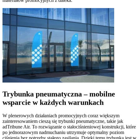
materiałów promocyjnych z daleka.
Trybunka pneumatyczna – mobilne
wsparcie w każdych warunkach
W plenerowych działaniach promocyjnych coraz większym
zainteresowaniem cieszą się trybunki pneumatyczne, takie jak
adTribune Air. To rozwiązanie o stałociśnieniowej konstrukcji, które
po jednorazowym nadmuchaniu utrzymuje optymalny poziom
ciśnienia bez potrzeby stałego zasilania. Dzięki temu trybunka jest w