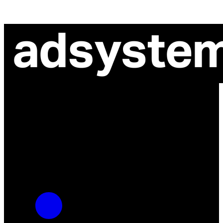
ul. Atramentowa 11
55-040 Bielany Wrocławskie
NIP: 8942678597
REGON: 932660597