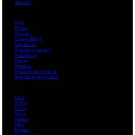
Nowości
Wsparcie
FAQ
Pomoc
Dostawa
Czas realizacji
Regulamin
Warunki gwarancji
Reklamacje
Zwroty
Płatności
Sprawdzenie do druku
Regulamin newslettera
O adsystem
FAQ
AdPro
O nas
Team
Kariera
Blog
Kontakt