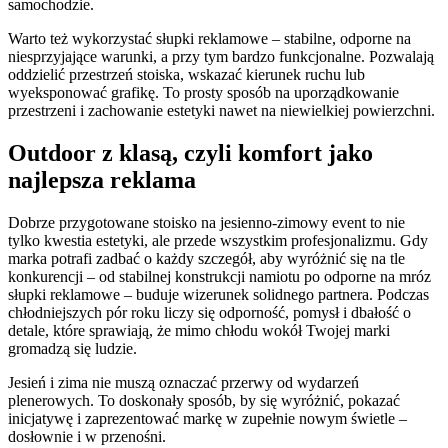
samochodzie.
Warto też wykorzystać słupki reklamowe – stabilne, odporne na
niesprzyjające warunki, a przy tym bardzo funkcjonalne. Pozwalają
oddzielić przestrzeń stoiska, wskazać kierunek ruchu lub
wyeksponować grafikę. To prosty sposób na uporządkowanie
przestrzeni i zachowanie estetyki nawet na niewielkiej powierzchni.
Outdoor z klasą, czyli komfort jako
najlepsza reklama
Dobrze przygotowane stoisko na jesienno-zimowy event to nie
tylko kwestia estetyki, ale przede wszystkim profesjonalizmu. Gdy
marka potrafi zadbać o każdy szczegół, aby wyróżnić się na tle
konkurencji – od stabilnej konstrukcji namiotu po odporne na mróz
słupki reklamowe – buduje wizerunek solidnego partnera. Podczas
chłodniejszych pór roku liczy się odporność, pomysł i dbałość o
detale, które sprawiają, że mimo chłodu wokół Twojej marki
gromadzą się ludzie.
Jesień i zima nie muszą oznaczać przerwy od wydarzeń
plenerowych. To doskonały sposób, by się wyróżnić, pokazać
inicjatywę i zaprezentować markę w zupełnie nowym świetle –
dosłownie i w przenośni.