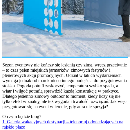
Sezon eventowy nie kończy się jesienią czy zimą, wręcz przeciwnie
– to czas pełen miejskich jarmarków, zimowych festynów i
plenerowych akcji promocyjnych. Udział w takich wydarzeniach
wymaga jednak od marek nieco innego podejścia do przygotowania
stoiska. Pogoda potrafi zaskoczyć, temperatura szybko spada, a
wiatr i wilgoć potrafią sprawdzić każdą konstrukcję w praktyce.
Dlatego jesienno-zimowy outdoor to moment, kiedy liczy się nie
tylko efekt wizualny, ale też wygoda i trwałość rozwiązań. Jak więc
przygotować się na event w terenie, gdy aura nie sprzyja?
O czym będzie blog?
1. Galeria wakacyjnych destynacji – teleportuj odwiedzających na
rajskie plaże