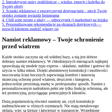
2. Interaktywne quizy podróżnicze – wiedza, emocje i kolejka do
Twojej oferty
3. Ścianki reklamowe z egzotycznymi destynacjami – niech Twoje
stoisko zostanie gwiazdą Instagrama
4. Chill zone prosto z plaży — odpoczynek (i marketing) na leżaku
5. Personalizowane rekomendacje na ekranach dotykowych —
pozwól klientom znaleźć własny raj
Namiot reklamowy – Twoje schronienie
przed wiatrem
Każde stoisko zaczyna się od solidnej bazy, a nią jest dobrze
dobrany namiot reklamowy. W chłodniejszych miesiącach najlepiej
sprawdzają się modele typu express – składane, stabilne i gotowe do
użycia w kilka minut. Dzięki aluminiowej konstrukcji i możliwości
mocowania ścian bocznych zapewniają komfort i stanowią
skuteczną ochronę przed wiatrem, deszczem i śniegiem, a
jednocześnie prezentują markę w profesjonalny sposób. Namiot z
personalizowanym nadrukiem pełni nie tylko funkcję ochronną, ale
też promocyjną, przyciągając potencjalnych klientów.
Dużą popularnością również namioty air, czyli konstrukcje
nadmuchiwane w różnych rozmiarach. Nie mają metalowego
stelaża, więc są lżejsze i łatwiejsze w transporcie. Wypełnione