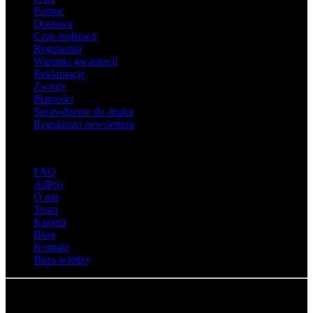
Pomoc
Dostawa
Czas realizacji
Regulamin
Warunki gwarancji
Reklamacje
Zwroty
Płatności
Sprawdzenie do druku
Regulamin newslettera
O adsystem
FAQ
AdPro
O nas
Team
Kariera
Blog
Kontakt
Baza wiedzy
© Adsystem 2026. Wszelkie prawa zastrzeżone.