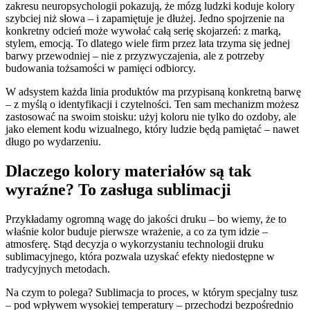
zakresu neuropsychologii pokazują, że mózg ludzki koduje kolory
szybciej niż słowa – i zapamiętuje je dłużej. Jedno spojrzenie na
konkretny odcień może wywołać całą serię skojarzeń: z marką,
stylem, emocją. To dlatego wiele firm przez lata trzyma się jednej
barwy przewodniej – nie z przyzwyczajenia, ale z potrzeby
budowania tożsamości w pamięci odbiorcy.
W adsystem każda linia produktów ma przypisaną konkretną barwę
– z myślą o identyfikacji i czytelności. Ten sam mechanizm możesz
zastosować na swoim stoisku: użyj koloru nie tylko do ozdoby, ale
jako element kodu wizualnego, który ludzie będą pamiętać – nawet
długo po wydarzeniu.
Dlaczego kolory materiałów są tak
wyraźne? To zasługa sublimacji
Przykładamy ogromną wagę do jakości druku – bo wiemy, że to
właśnie kolor buduje pierwsze wrażenie, a co za tym idzie –
atmosferę. Stąd decyzja o wykorzystaniu technologii druku
sublimacyjnego, która pozwala uzyskać efekty niedostępne w
tradycyjnych metodach.
Na czym to polega? Sublimacja to proces, w którym specjalny tusz
– pod wpływem wysokiej temperatury – przechodzi bezpośrednio