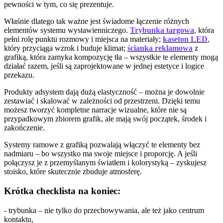
pewności w tym, co się prezentuje.
Właśnie dlatego tak ważne jest świadome łączenie różnych
elementów systemu wystawienniczego.
Trybunka targowa
, która
pełni rolę punktu rozmowy i miejsca na materiały;
kaseton LED
,
który przyciąga wzrok i buduje klimat;
ścianka reklamowa
z
grafiką, która zamyka kompozycję tła – wszystkie te elementy mogą
działać razem, jeśli są zaprojektowane w jednej estetyce i logice
przekazu.
Produkty adsystem dają dużą elastyczność – można je dowolnie
zestawiać i skalować w zależności od przestrzeni. Dzięki temu
możesz tworzyć kompletne narracje wizualne, które nie są
przypadkowym zbiorem grafik, ale mają swój początek, środek i
zakończenie.
Systemy ramowe z grafiką pozwalają włączyć te elementy bez
nadmiaru – bo wszystko ma swoje miejsce i proporcję. A jeśli
połączysz je z przemyślanym światłem i kolorystyką – zyskujesz
stoisko, które skutecznie zbuduje atmosferę.
Krótka checklista na koniec:
- trybunka – nie tylko do przechowywania, ale też jako centrum
kontaktu,