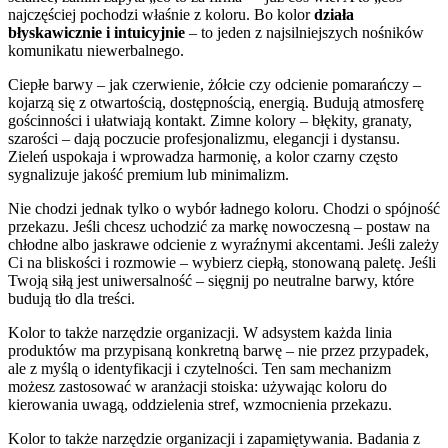
najczęściej pochodzi właśnie z koloru. Bo kolor
działa
błyskawicznie i intuicyjnie
– to jeden z najsilniejszych nośników
komunikatu niewerbalnego.
Ciepłe barwy – jak czerwienie, żółcie czy odcienie pomarańczy –
kojarzą się z otwartością, dostępnością, energią. Budują atmosferę
gościnności i ułatwiają kontakt. Zimne kolory – błękity, granaty,
szarości – dają poczucie profesjonalizmu, elegancji i dystansu.
Zieleń uspokaja i wprowadza harmonię, a kolor czarny często
sygnalizuje jakość premium lub minimalizm.
Nie chodzi jednak tylko o wybór ładnego koloru. Chodzi o spójność
przekazu. Jeśli chcesz uchodzić za markę nowoczesną – postaw na
chłodne albo jaskrawe odcienie z wyraźnymi akcentami. Jeśli zależy
Ci na bliskości i rozmowie – wybierz ciepłą, stonowaną paletę. Jeśli
Twoją siłą jest uniwersalność – sięgnij po neutralne barwy, które
budują tło dla treści.
Kolor to także narzędzie organizacji. W adsystem każda linia
produktów ma przypisaną konkretną barwę – nie przez przypadek,
ale z myślą o identyfikacji i czytelności. Ten sam mechanizm
możesz zastosować w aranżacji stoiska: używając koloru do
kierowania uwagą, oddzielenia stref, wzmocnienia przekazu.
Kolor to także narzędzie organizacji i zapamiętywania. Badania z