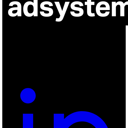
ul. Atramentowa 11
55-040 Bielany Wrocławskie
NIP: 8942678597
REGON: 932660597