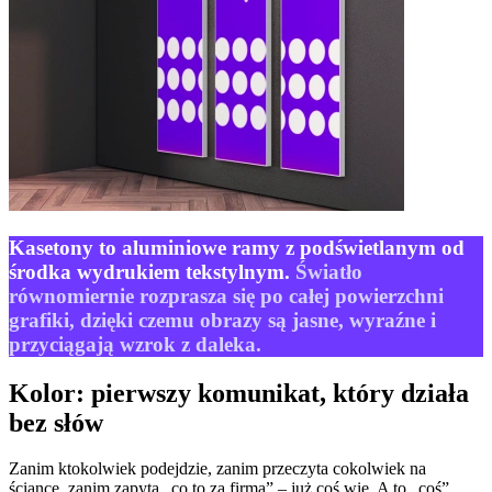
Kasetony to aluminiowe ramy z podświetlanym od
środka wydrukiem tekstylnym.
Światło
równomiernie rozprasza się po całej powierzchni
grafiki, dzięki czemu obrazy są jasne, wyraźne i
przyciągają wzrok z daleka.
Kolor: pierwszy komunikat, który działa
bez słów
Zanim ktokolwiek podejdzie, zanim przeczyta cokolwiek na
ściance, zanim zapyta „co to za firma” – już coś wie. A to „coś”