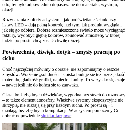
o to, by było odpowiednio dopasowane do materiału, wystroju,
okazji.
Rozwiązania z oferty adsystem – jak podświetlane ścianki czy
listwy LED – dają pełną kontrolę nad tym, jak produkt wygląda i
jak się go odbiera. Dobrze rozmieszczone światło może wyciągnąć
faktury, wydobyć głębię kolorów, zbudować atmosferę, w której
ludzie po prostu chcą zostać chwilę dłużej.
Powierzchnia, dźwięk, dotyk – zmysły pracują po
cichu
Choć najczęściej mówimy o obrazie, nie zapominajmy o reszcie
zmysłów. Wrażenie „solidności” stoiska buduje się też przez jakość
materiału, gładkość grafiki, napięcie tkaniny. To wszystko się czuje
– nawet jeśli nie do końca się to zauważa.
Cisza, brak zbędnych dźwięków, wygodna przestrzeń do rozmowy
– to także element atmosfery. Właściwe systemy ekspozycyjne nie
skrzypią, nie ruszają się przy każdym ruchu. Po prostu są – i
działają, bez zbędnych komplikacji. W adsystem pomożemy Ci
dobrać odpowiednie
stoisko targowe
.