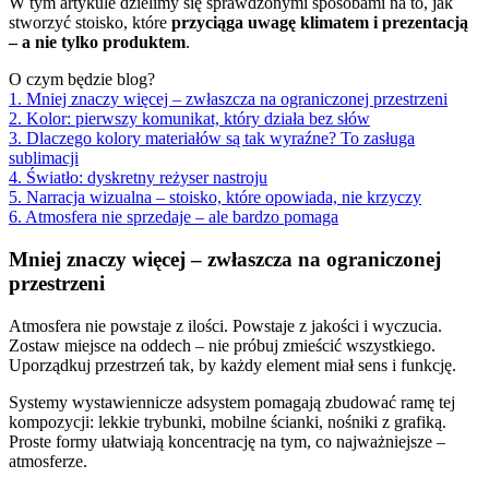
W tym artykule dzielimy się sprawdzonymi sposobami na to, jak
stworzyć stoisko, które
przyciąga uwagę klimatem i prezentacją
– a nie tylko produktem
.
O czym będzie blog?
1. Mniej znaczy więcej – zwłaszcza na ograniczonej przestrzeni
2. Kolor: pierwszy komunikat, który działa bez słów
3. Dlaczego kolory materiałów są tak wyraźne? To zasługa
sublimacji
4. Światło: dyskretny reżyser nastroju
5. Narracja wizualna – stoisko, które opowiada, nie krzyczy
6. Atmosfera nie sprzedaje – ale bardzo pomaga
Mniej znaczy więcej – zwłaszcza na ograniczonej
przestrzeni
Atmosfera nie powstaje z ilości. Powstaje z jakości i wyczucia.
Zostaw miejsce na oddech – nie próbuj zmieścić wszystkiego.
Uporządkuj przestrzeń tak, by każdy element miał sens i funkcję.
Systemy wystawiennicze adsystem pomagają zbudować ramę tej
kompozycji: lekkie trybunki, mobilne ścianki, nośniki z grafiką.
Proste formy ułatwiają koncentrację na tym, co najważniejsze –
atmosferze.