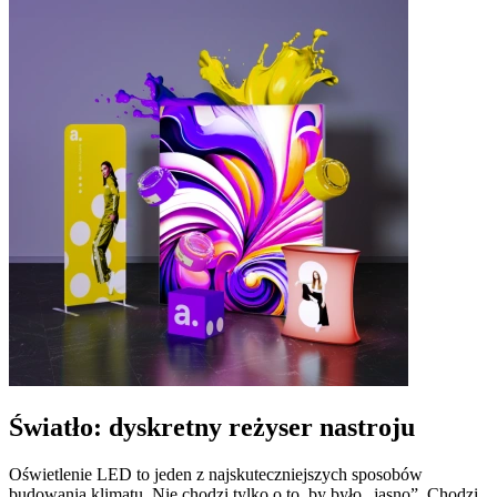
Światło: dyskretny reżyser nastroju
Oświetlenie LED to jeden z najskuteczniejszych sposobów
budowania klimatu. Nie chodzi tylko o to, by było „jasno”. Chodzi