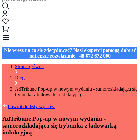
Nie wiesz na co się zdecydować? Nasi eksperci pomogą dobrać
najlepsze rozwiązanie
+48 672 672 000
Strona główna
Blog
AdTribune Pop-up w nowym wydaniu - samorozkładająca się
trybunka z ładowarką indukcyjną
Powrót do listy wpisów
AdTribune Pop-up w nowym wydaniu -
samorozkładająca się trybunka z ładowarką
indukcyjną