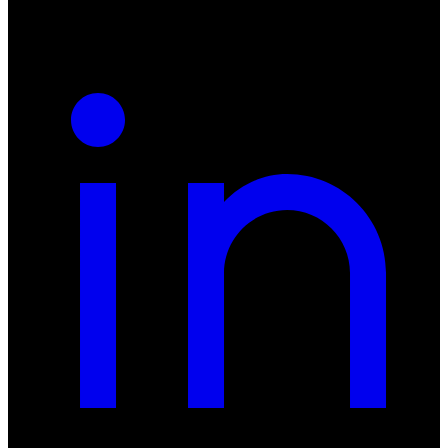
REGON: 932660597