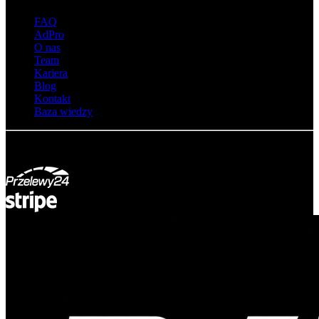
FAQ
AdPro
O nas
Team
Kariera
Blog
Kontakt
Baza wiedzy
© Adsystem 2026. Wszelkie prawa zastrzeżone.