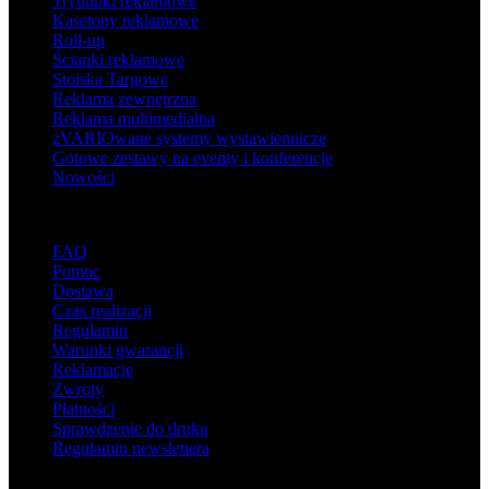
Trybunki reklamowe
Kasetony reklamowe
Roll-up
Ścianki reklamowe
Stoiska Targowe
Reklama zewnętrzna
Reklama multimedialna
zVARIOwane systemy wystawiennicze
Gotowe zestawy na eventy i konferencje
Nowości
Wsparcie
FAQ
Pomoc
Dostawa
Czas realizacji
Regulamin
Warunki gwarancji
Reklamacje
Zwroty
Płatności
Sprawdzenie do druku
Regulamin newslettera
O adsystem