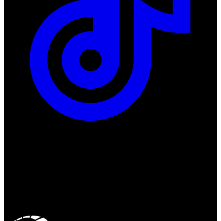
ul. Atramentowa 11
55-040 Bielany Wrocławskie
NIP: 8942678597
REGON: 932660597