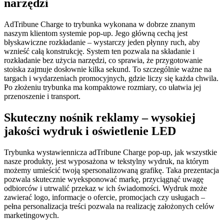
narzędzi
AdTribune Charge to trybunka wykonana w dobrze znanym
naszym klientom systemie pop-up. Jego główną cechą jest
błyskawiczne rozkładanie – wystarczy jeden płynny ruch, aby
wznieść całą konstrukcję. System ten pozwala na składanie i
rozkładanie bez użycia narzędzi, co sprawia, że przygotowanie
stoiska zajmuje dosłownie kilka sekund. To szczególnie ważne na
targach i wydarzeniach promocyjnych, gdzie liczy się każda chwila.
Po złożeniu trybunka ma kompaktowe rozmiary, co ułatwia jej
przenoszenie i transport.
Skuteczny nośnik reklamy – wysokiej
jakości wydruk i oświetlenie LED
Trybunka wystawiennicza adTribune Charge pop-up, jak wszystkie
nasze produkty, jest wyposażona w tekstylny wydruk, na którym
możemy umieścić twoją spersonalizowaną grafikę. Taka prezentacja
pozwala skutecznie wyeksponować markę, przyciągnąć uwagę
odbiorców i utrwalić przekaz w ich świadomości. Wydruk może
zawierać logo, informacje o ofercie, promocjach czy usługach –
pełna personalizacja treści pozwala na realizację założonych celów
marketingowych.