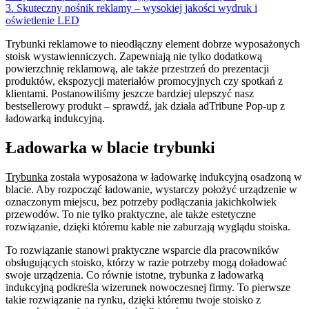
3. Skuteczny nośnik reklamy – wysokiej jakości wydruk i
oświetlenie LED
Trybunki reklamowe to nieodłączny element dobrze wyposażonych
stoisk wystawienniczych. Zapewniają nie tylko dodatkową
powierzchnię reklamową, ale także przestrzeń do prezentacji
produktów, ekspozycji materiałów promocyjnych czy spotkań z
klientami. Postanowiliśmy jeszcze bardziej ulepszyć nasz
bestsellerowy produkt – sprawdź, jak działa adTribune Pop-up z
ładowarką indukcyjną.
Ładowarka w blacie trybunki
Trybunka
została wyposażona w ładowarkę indukcyjną osadzoną w
blacie. Aby rozpocząć ładowanie, wystarczy położyć urządzenie w
oznaczonym miejscu, bez potrzeby podłączania jakichkolwiek
przewodów. To nie tylko praktyczne, ale także estetyczne
rozwiązanie, dzięki któremu kable nie zaburzają wyglądu stoiska.
To rozwiązanie stanowi praktyczne wsparcie dla pracowników
obsługujących stoisko, którzy w razie potrzeby mogą doładować
swoje urządzenia. Co równie istotne, trybunka z ładowarką
indukcyjną podkreśla wizerunek nowoczesnej firmy. To pierwsze
takie rozwiązanie na rynku, dzięki któremu twoje stoisko z