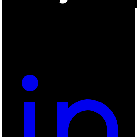
ul. Atramentowa 11
55-040 Bielany Wrocławskie
NIP: 8942678597
REGON: 932660597