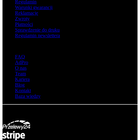
Regulamin
Warunki gwarancji
Reklamacje
Zwroty
Płatności
Sprawdzenie do druku
Regulamin newslettera
O adsystem
FAQ
AdPro
O nas
Team
Kariera
Blog
Kontakt
Baza wiedzy
© Adsystem 2026. Wszelkie prawa zastrzeżone.