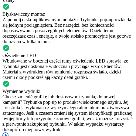
Zalety
Błyskawiczny montaż
Zapomnij o skomplikowanym montażu. Trybunka pop-up rozkłada
się jednym pociągnięciem. Bez narzędzi, bez konieczności
dopasowywania poszczególnych elementów. Dzięki temu
oszczędzasz czas i energię, a twoje stoisko promocyjne jest gotowe
do użycia w kilka minut.
Oświetlenie LED
Wbudowane w bocznej części ramy oświetlenie LED sprawia, że
trybunka jest doskonale widoczna i przyciąga wzrok klientów.
Materiał z wydrukiem równomiernie rozprasza światło, dzięki
czemu diody podkreślają każdy detal grafiki.
Wymienne wydruki
Chcesz zmienić grafikę lub dostosować trybunkę do nowej
kampanii? Trybunka pop-up to produkt wielokrotnego użytku. Jej
konstrukcja wykonana z wytrzymałego aluminium oraz tworzywa
sztucznego. Jeśli z czasem zmieni się system identyfikacji graficznej
twojej firmy lub przygotujesz nowe grafiki, wciąż możesz korzystać
z pierwotnie zakupionej trybunki. W takim wypadku wystarczy
dokupić do niej nowy wydruk.