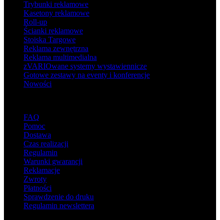
Trybunki reklamowe
Kasetony reklamowe
Roll-up
Ścianki reklamowe
Stoiska Targowe
Reklama zewnętrzna
Reklama multimedialna
zVARIOwane systemy wystawiennicze
Gotowe zestawy na eventy i konferencje
Nowości
Wsparcie
FAQ
Pomoc
Dostawa
Czas realizacji
Regulamin
Warunki gwarancji
Reklamacje
Zwroty
Płatności
Sprawdzenie do druku
Regulamin newslettera