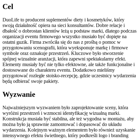
Cel
DuoLife to producent suplementów diety i kosmetyków, który
swoją działalność opiera na sieci konsultantów. Dobre relacje i
dbałość o dobrostan klientów leżą u podstaw marki, dlatego podczas
organizacji eventu firmowego wszystko musiało być dopięte na
ostatni guzik. Firma zwróciła się do nas z prośbą o pomoc w
przygotowaniu scenografii, która wyeksponuje markę i firmowe
symbole oraz oznakuje przestrzeń. Kluczowe było stworzenie
spójnej wizualnie aranżacji, która zapewni spektakularny efekt.
Elementy musiały być nie tylko efektowne, ale także funkcjonalne i
dostosowane do charakteru eventu. Dodatkowo mieliśmy
przygotować rozległe stoisko-recepcję, gdzie uczestnicy wydarzenia
będą odbierać swoje pakiety.
Wyzwanie
Najważniejszym wyzwaniem było zaprojektowanie sceny, która
wyróżni przestrzeń i wzmocni identyfikację wizualną marki.
Konstrukcja musiała być stabilna, ale też wygodna w montażu, aby
można było ją sprawnie zamontować i dopasować do układu
wydarzenia. Kolejnym ważnym elementem było również uzyskanie
intensywnego efektu świetlnego, który podkreśli logo i branding