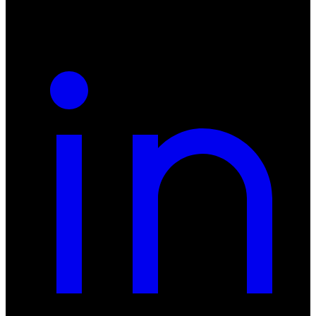
REGON: 932660597