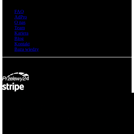
O adsystem
FAQ
AdPro
O nas
Team
Kariera
Blog
Kontakt
Baza wiedzy
© Adsystem 2026. Wszelkie prawa zastrzeżone.