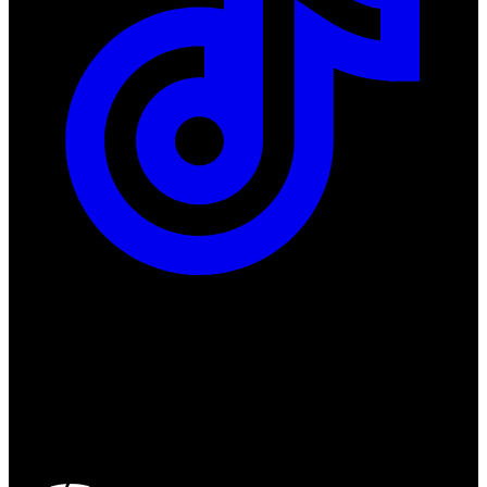
ul. Atramentowa 11
55-040 Bielany Wrocławskie
NIP: 8942678597
REGON: 932660597