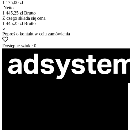
1 175,00 zł
Netto
1 445,25 zł Brutto
Z czego składa się cena
1 445,25 zł Brutto
Poproś o kontakt w celu zamówienia
Dostępne sztuki: 0
ul. Atramentowa 11
55-040 Bielany Wrocławskie
NIP: 8942678597
REGON: 932660597