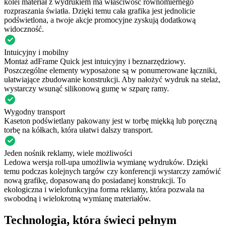
kolei materiał z wydrukiem ma właściwość równomiernego
rozpraszania światła. Dzięki temu cała grafika jest jednolicie
podświetlona, a twoje akcje promocyjne zyskują dodatkową
widoczność.
Intuicyjny i mobilny
Montaż adFrame Quick jest intuicyjny i beznarzędziowy.
Poszczególne elementy wyposażone są w ponumerowane łączniki,
ułatwiające zbudowanie konstrukcji. Aby nałożyć wydruk na stelaż,
wystarczy wsunąć silikonową gumę w szparę ramy.
Wygodny transport
Kaseton podświetlany pakowany jest w torbę miękką lub poręczną
torbę na kółkach, która ułatwi dalszy transport.
Jeden nośnik reklamy, wiele możliwości
Ledowa wersja roll-upa umożliwia wymianę wydruków. Dzięki
temu podczas kolejnych targów czy konferencji wystarczy zamówić
nową grafikę, dopasowaną do posiadanej konstrukcji. To
ekologiczna i wielofunkcyjna forma reklamy, która pozwala na
swobodną i wielokrotną wymianę materiałów.
Technologia, która świeci pełnym