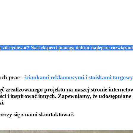
się zdecydować? Nasi eksperci pomogą dobrać najlepsze rozwiązan
ych prac -
ściankami reklamowymi i stoiskami targow
ć zrealizowanego projektu na naszej stronie interneto
i i inspirować innych. Zapewniamy, że udostępniane 
i.
rczy się z nami skontaktować.