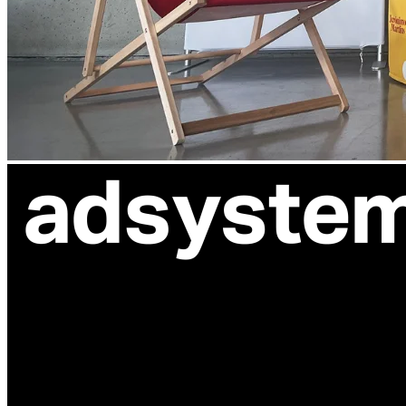
ul. Atramentowa 11
55-040 Bielany Wrocławskie
NIP: 8942678597
REGON: 932660597