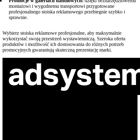
Promocje w galeriach handlowych:
dzięki beznarzędziowemu
montażowi i wygodnemu transportowi przygotowane
profesjonalnego stoiska reklamowego przebiegnie szybko i
sprawnie.
Wybierz stoiska reklamowe profesjonalne, aby maksymalnie
wykorzystać swoją przestrzeń wystawienniczą. Szeroka oferta
produktów i możliwość ich dostosowania do różnych potrzeb
promocyjnych gwarantują skuteczną prezentację marki.
ul. Atramentowa 11
55-040 Bielany Wrocławskie
NIP: 8942678597
REGON: 932660597