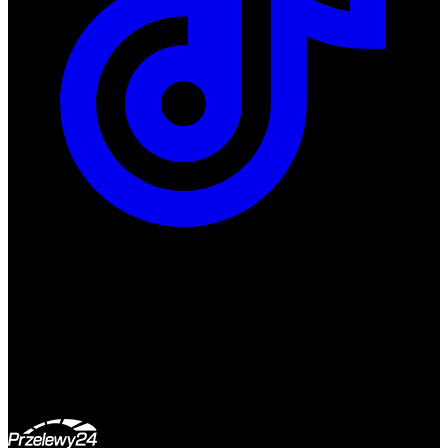
ul. Atramentowa 11
55-040 Bielany Wrocławskie
NIP: 8942678597
REGON: 932660597