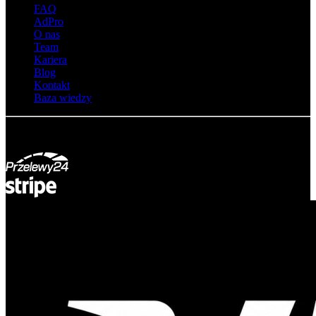
FAQ
AdPro
O nas
Team
Kariera
Blog
Kontakt
Baza wiedzy
© Adsystem 2026. Wszelkie prawa zastrzeżone.