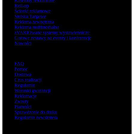
Kasetony reklamowe
Roll-up
Ścianki reklamowe
Stoiska Targowe
Reklama zewnętrzna
Reklama multimedialna
zVARIOwane systemy wystawiennicze
Gotowe zestawy na eventy i konferencje
Nowości
Wsparcie
FAQ
Pomoc
Dostawa
Czas realizacji
Regulamin
Warunki gwarancji
Reklamacje
Zwroty
Płatności
Sprawdzenie do druku
Regulamin newslettera
O adsystem