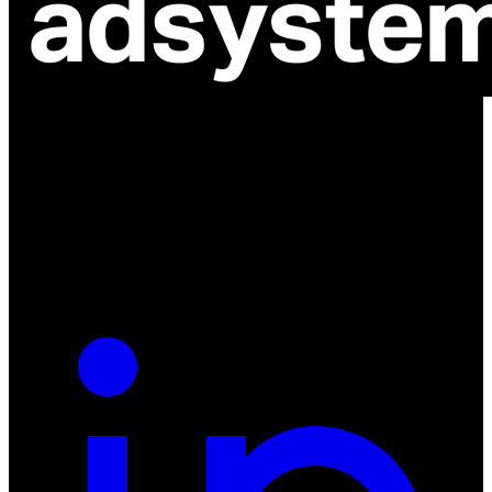
ul. Atramentowa 11
55-040 Bielany Wrocławskie
NIP: 8942678597
REGON: 932660597