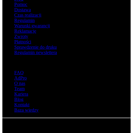
Pomoc
Dostawa
Czas realizacji
Regulamin
Warunki gwarancji
Reklamacje
Zwroty
Płatności
Sprawdzenie do druku
Regulamin newslettera
O adsystem
FAQ
AdPro
O nas
Team
Kariera
Blog
Kontakt
Baza wiedzy
© Adsystem 2026. Wszelkie prawa zastrzeżone.