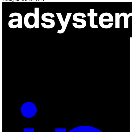
ul. Atramentowa 11
55-040 Bielany Wrocławskie
NIP: 8942678597
REGON: 932660597