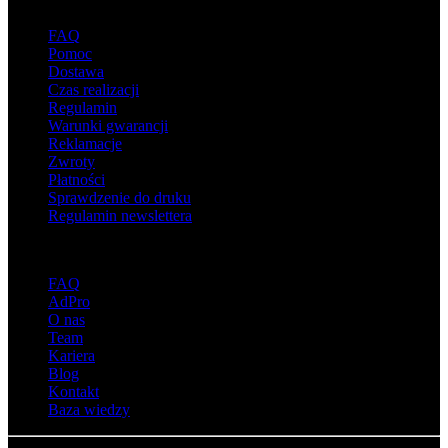
Wsparcie
FAQ
Pomoc
Dostawa
Czas realizacji
Regulamin
Warunki gwarancji
Reklamacje
Zwroty
Płatności
Sprawdzenie do druku
Regulamin newslettera
O adsystem
FAQ
AdPro
O nas
Team
Kariera
Blog
Kontakt
Baza wiedzy