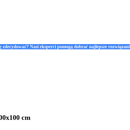
się zdecydować? Nasi eksperci pomogą dobrać najlepsze rozwiązan
100x100 cm