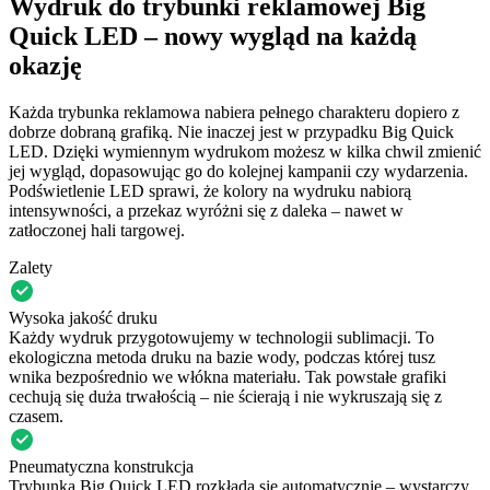
Wydruk do trybunki reklamowej Big
Quick LED – nowy wygląd na każdą
okazję
Każda trybunka reklamowa nabiera pełnego charakteru dopiero z
dobrze dobraną grafiką. Nie inaczej jest w przypadku Big Quick
LED. Dzięki wymiennym wydrukom możesz w kilka chwil zmienić
jej wygląd, dopasowując go do kolejnej kampanii czy wydarzenia.
Podświetlenie LED sprawi, że kolory na wydruku nabiorą
intensywności, a przekaz wyróżni się z daleka – nawet w
zatłoczonej hali targowej.
Zalety
Wysoka jakość druku
Każdy wydruk przygotowujemy w technologii sublimacji. To
ekologiczna metoda druku na bazie wody, podczas której tusz
wnika bezpośrednio we włókna materiału. Tak powstałe grafiki
cechują się duża trwałością – nie ścierają i nie wykruszają się z
czasem.
Pneumatyczna konstrukcja
Trybunka Big Quick LED rozkłada się automatycznie – wystarczy