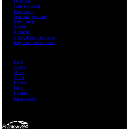
Dostawa
Czas realizacji
Regulamin
Warunki gwarancji
Reklamacje
Zwroty
Płatności
Sprawdzenie do druku
Regulamin newslettera
O adsystem
FAQ
AdPro
O nas
Team
Kariera
Blog
Kontakt
Baza wiedzy
© Adsystem 2026. Wszelkie prawa zastrzeżone.