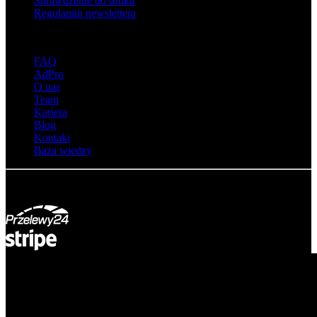
Sprawdzenie do druku
Regulamin newslettera
O adsystem
FAQ
AdPro
O nas
Team
Kariera
Blog
Kontakt
Baza wiedzy
© Adsystem 2026. Wszelkie prawa zastrzeżone.