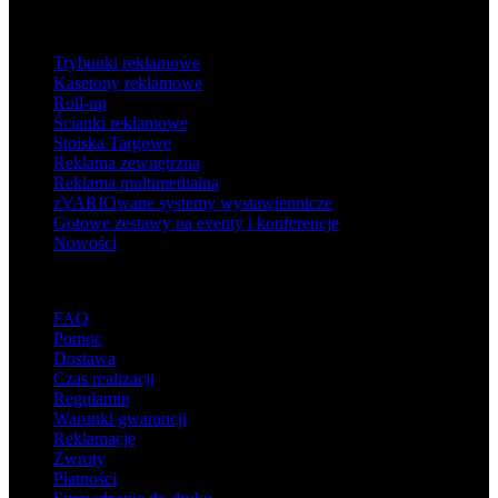
Produkty
Trybunki reklamowe
Kasetony reklamowe
Roll-up
Ścianki reklamowe
Stoiska Targowe
Reklama zewnętrzna
Reklama multimedialna
zVARIOwane systemy wystawiennicze
Gotowe zestawy na eventy i konferencje
Nowości
Wsparcie
FAQ
Pomoc
Dostawa
Czas realizacji
Regulamin
Warunki gwarancji
Reklamacje
Zwroty
Płatności