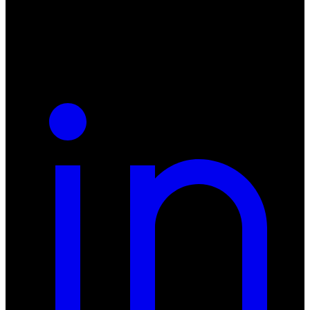
NIP: 8942678597
REGON: 932660597