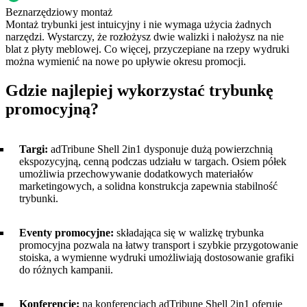
Beznarzędziowy montaż
Montaż trybunki jest intuicyjny i nie wymaga użycia żadnych
narzędzi. Wystarczy, że rozłożysz dwie walizki i nałożysz na nie
blat z płyty meblowej. Co więcej, przyczepiane na rzepy wydruki
można wymienić na nowe po upływie okresu promocji.
Gdzie najlepiej wykorzystać trybunkę
promocyjną?
Targi:
adTribune Shell 2in1 dysponuje dużą powierzchnią
ekspozycyjną, cenną podczas udziału w targach. Osiem półek
umożliwia przechowywanie dodatkowych materiałów
marketingowych, a solidna konstrukcja zapewnia stabilność
trybunki.
Eventy promocyjne:
składająca się w walizkę trybunka
promocyjna pozwala na łatwy transport i szybkie przygotowanie
stoiska, a wymienne wydruki umożliwiają dostosowanie grafiki
do różnych kampanii.
Konferencje:
na konferencjach adTribune Shell 2in1 oferuje