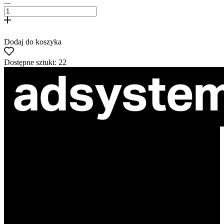
Dodaj do koszyka
Dostępne sztuki: 22
ul. Atramentowa 11
55-040 Bielany Wrocławskie
NIP: 8942678597
REGON: 932660597