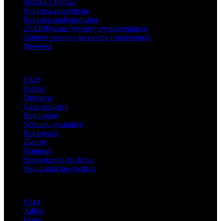
Stoiska Targowe
Reklama zewnętrzna
Reklama multimedialna
zVARIOwane systemy wystawiennicze
Gotowe zestawy na eventy i konferencje
Nowości
Wsparcie
FAQ
Pomoc
Dostawa
Czas realizacji
Regulamin
Warunki gwarancji
Reklamacje
Zwroty
Płatności
Sprawdzenie do druku
Regulamin newslettera
O adsystem
FAQ
AdPro
O nas