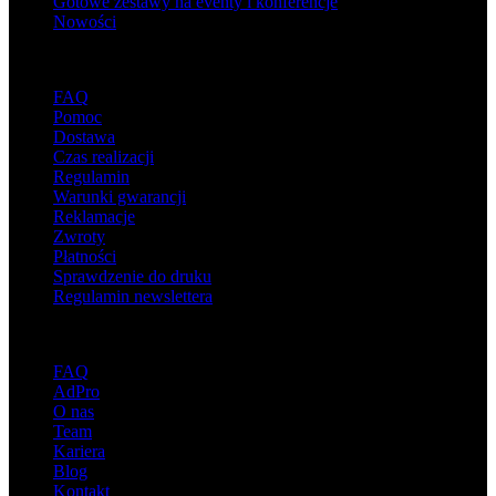
Gotowe zestawy na eventy i konferencje
Nowości
Wsparcie
FAQ
Pomoc
Dostawa
Czas realizacji
Regulamin
Warunki gwarancji
Reklamacje
Zwroty
Płatności
Sprawdzenie do druku
Regulamin newslettera
O adsystem
FAQ
AdPro
O nas
Team
Kariera
Blog
Kontakt