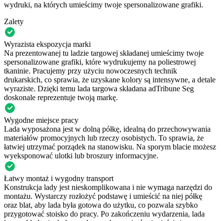
wydruki, na których umieścimy twoje spersonalizowane grafiki.
Zalety
Wyrazista ekspozycja marki
Na prezentowanej tu ladzie targowej składanej umieścimy twoje
spersonalizowane grafiki, które wydrukujemy na poliestrowej
tkaninie. Pracujemy przy użyciu nowoczesnych technik
drukarskich, co sprawia, że uzyskane kolory są intensywne, a detale
wyraziste. Dzięki temu lada targowa składana adTribune Seg
doskonale reprezentuje twoją markę.
Wygodne miejsce pracy
Lada wyposażona jest w dolną półkę, idealną do przechowywania
materiałów promocyjnych lub rzeczy osobistych. To sprawia, że
łatwiej utrzymać porządek na stanowisku. Na sporym blacie możesz
wyeksponować ulotki lub broszury informacyjne.
Łatwy montaż i wygodny transport
Konstrukcja lady jest nieskomplikowana i nie wymaga narzędzi do
montażu. Wystarczy rozłożyć podstawę i umieścić na niej półkę
oraz blat, aby lada była gotowa do użytku, co pozwala szybko
przygotować stoisko do pracy. Po zakończeniu wydarzenia, lada