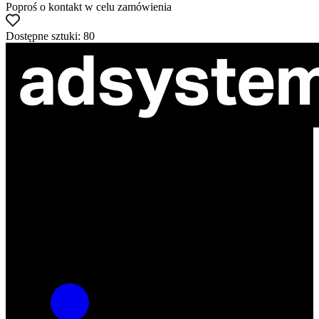
Poproś o kontakt w celu zamówienia
Dostępne sztuki: 80
ul. Atramentowa 11
55-040 Bielany Wrocławskie
NIP: 8942678597
REGON: 932660597