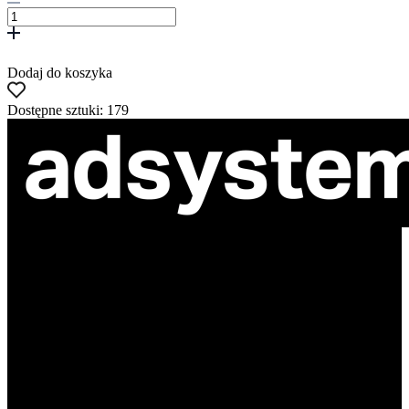
Dodaj do koszyka
Dostępne sztuki: 179
ul. Atramentowa 11
55-040 Bielany Wrocławskie
NIP: 8942678597
REGON: 932660597