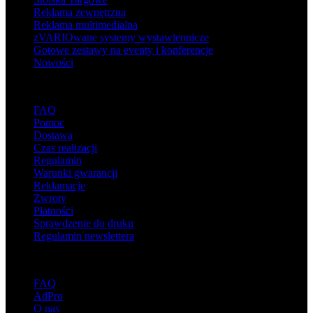
Reklama zewnętrzna
Reklama multimedialna
zVARIOwane systemy wystawiennicze
Gotowe zestawy na eventy i konferencje
Nowości
Wsparcie
FAQ
Pomoc
Dostawa
Czas realizacji
Regulamin
Warunki gwarancji
Reklamacje
Zwroty
Płatności
Sprawdzenie do druku
Regulamin newslettera
O adsystem
FAQ
AdPro
O nas