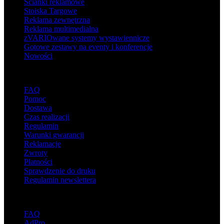
Ścianki reklamowe
Stoiska Targowe
Reklama zewnętrzna
Reklama multimedialna
zVARIOwane systemy wystawiennicze
Gotowe zestawy na eventy i konferencje
Nowości
Wsparcie
FAQ
Pomoc
Dostawa
Czas realizacji
Regulamin
Warunki gwarancji
Reklamacje
Zwroty
Płatności
Sprawdzenie do druku
Regulamin newslettera
O adsystem
FAQ
AdPro