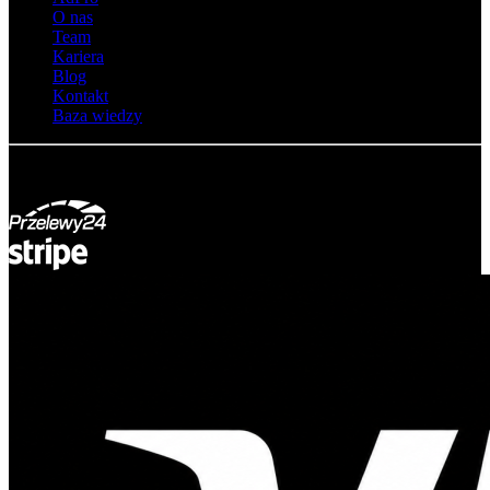
O nas
Team
Kariera
Blog
Kontakt
Baza wiedzy
© Adsystem 2026. Wszelkie prawa zastrzeżone.