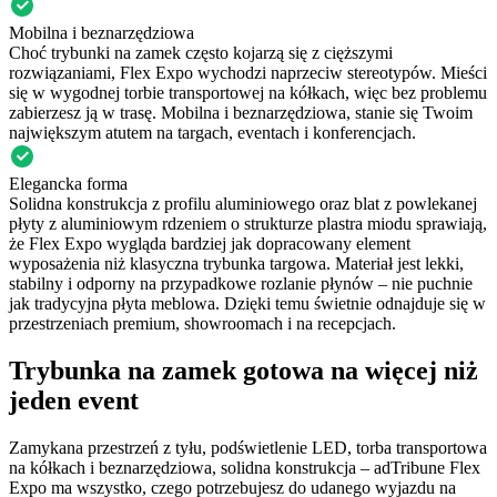
Mobilna i beznarzędziowa
Choć trybunki na zamek często kojarzą się z cięższymi
rozwiązaniami, Flex Expo wychodzi naprzeciw stereotypów. Mieści
się w wygodnej torbie transportowej na kółkach, więc bez problemu
zabierzesz ją w trasę. Mobilna i beznarzędziowa, stanie się Twoim
największym atutem na targach, eventach i konferencjach.
Elegancka forma
Solidna konstrukcja z profilu aluminiowego oraz blat z powlekanej
płyty z aluminiowym rdzeniem o strukturze plastra miodu sprawiają,
że Flex Expo wygląda bardziej jak dopracowany element
wyposażenia niż klasyczna trybunka targowa. Materiał jest lekki,
stabilny i odporny na przypadkowe rozlanie płynów – nie puchnie
jak tradycyjna płyta meblowa. Dzięki temu świetnie odnajduje się w
przestrzeniach premium, showroomach i na recepcjach.
Trybunka na zamek gotowa na więcej niż
jeden event
Zamykana przestrzeń z tyłu, podświetlenie LED, torba transportowa
na kółkach i beznarzędziowa, solidna konstrukcja – adTribune Flex
Expo ma wszystko, czego potrzebujesz do udanego wyjazdu na