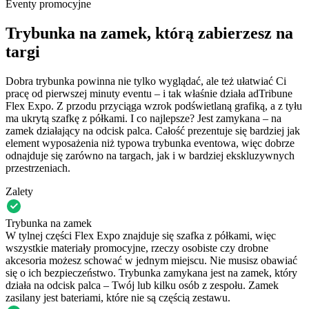
Eventy promocyjne
Trybunka na zamek, którą zabierzesz na
targi
Dobra trybunka powinna nie tylko wyglądać, ale też ułatwiać Ci
pracę od pierwszej minuty eventu – i tak właśnie działa adTribune
Flex Expo. Z przodu przyciąga wzrok podświetlaną grafiką, a z tyłu
ma ukrytą szafkę z półkami. I co najlepsze? Jest zamykana – na
zamek działający na odcisk palca. Całość prezentuje się bardziej jak
element wyposażenia niż typowa trybunka eventowa, więc dobrze
odnajduje się zarówno na targach, jak i w bardziej ekskluzywnych
przestrzeniach.
Zalety
Trybunka na zamek
W tylnej części Flex Expo znajduje się szafka z półkami, więc
wszystkie materiały promocyjne, rzeczy osobiste czy drobne
akcesoria możesz schować w jednym miejscu. Nie musisz obawiać
się o ich bezpieczeństwo. Trybunka zamykana jest na zamek, który
działa na odcisk palca – Twój lub kilku osób z zespołu. Zamek
zasilany jest bateriami, które nie są częścią zestawu.