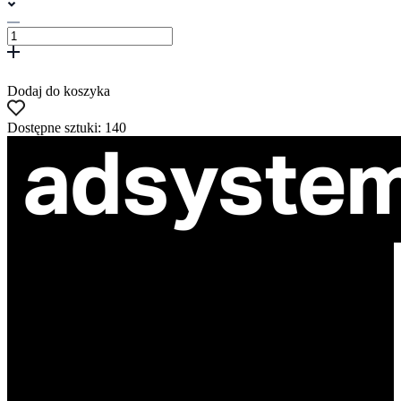
Dodaj do koszyka
Dostępne sztuki: 140
ul. Atramentowa 11
55-040 Bielany Wrocławskie
NIP: 8942678597
REGON: 932660597