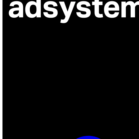
ul. Atramentowa 11
55-040 Bielany Wrocławskie
NIP: 8942678597
REGON: 932660597