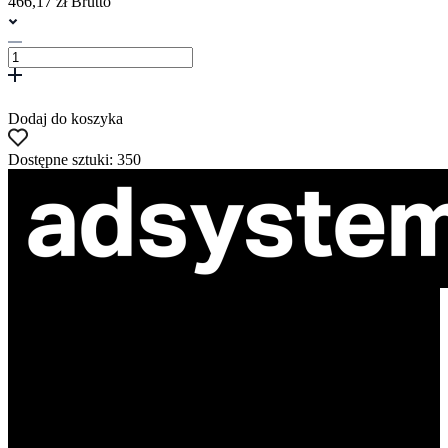
466,17 zł Brutto
Dodaj do koszyka
Dostępne sztuki: 350
ul. Atramentowa 11
55-040 Bielany Wrocławskie
NIP: 8942678597
REGON: 932660597