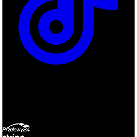
ul. Atramentowa 11
55-040 Bielany Wrocławskie
NIP: 8942678597
REGON: 932660597