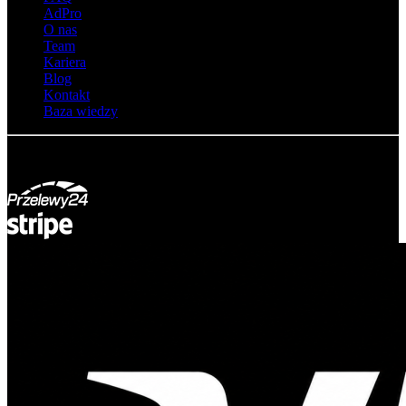
AdPro
O nas
Team
Kariera
Blog
Kontakt
Baza wiedzy
© Adsystem 2026. Wszelkie prawa zastrzeżone.