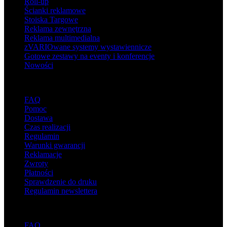
Roll-up
Ścianki reklamowe
Stoiska Targowe
Reklama zewnętrzna
Reklama multimedialna
zVARIOwane systemy wystawiennicze
Gotowe zestawy na eventy i konferencje
Nowości
Wsparcie
FAQ
Pomoc
Dostawa
Czas realizacji
Regulamin
Warunki gwarancji
Reklamacje
Zwroty
Płatności
Sprawdzenie do druku
Regulamin newslettera
O adsystem
FAQ